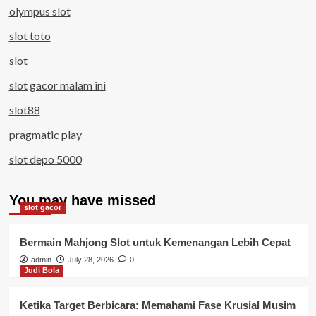
olympus slot
slot toto
slot
slot gacor malam ini
slot88
pragmatic play
slot depo 5000
You may have missed
slot gacor
Bermain Mahjong Slot untuk Kemenangan Lebih Cepat
admin
July 28, 2026
0
Judi Bola
Ketika Target Berbicara: Memahami Fase Krusial Musim