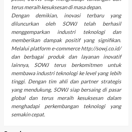
terus meraih kesuksesan di masa depan.
Dengan demikian, inovasi terbaru yang
diluncurkan oleh SOWJ telah berhasil
menggemparkan industri teknologi dan
memberikan dampak positif yang signifikan.
Melalui platform e-commerce http://sowj.co.id/
dan berbagai produk dan layanan inovatif
lainnya, SOWJ terus berkomitmen untuk
membawa industri teknologi ke level yang lebih
tinggi. Dengan tim ahli dan partner strategis
yang mendukung, SOWJ siap bersaing di pasar
global dan terus meraih kesuksesan dalam
menghadapi perkembangan teknologi yang
semakin cepat.