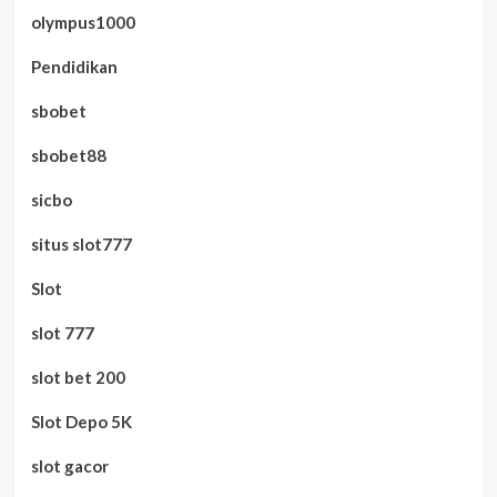
olympus1000
Pendidikan
sbobet
sbobet88
sicbo
situs slot777
Slot
slot 777
slot bet 200
Slot Depo 5K
slot gacor