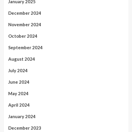
January 2025
December 2024
November 2024
October 2024
September 2024
August 2024
July 2024
June 2024
May 2024
April 2024
January 2024
December 2023