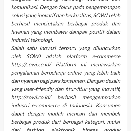
komunikasi. Dengan fokus pada pengembangan
solusi yang inovatif dan berkualitas, SOWJ telah
berhasil menciptakan berbagai produk dan
layanan yang membawa dampak positif dalam
industri teknologi.
Salah satu inovasi terbaru yang diluncurkan
oleh SOWJ adalah platform e-commerce
http://sowj.co.id/. Platform ini menawarkan
pengalaman berbelanja online yang lebih baik
dan nyaman bagi para konsumen. Dengan desain
yang user-friendly dan fitur-fitur yang inovatif,
http://sowj.co.id/ berhasil menggemparkan
industri e-commerce di Indonesia. Konsumen
dapat dengan mudah mencari dan membeli
berbagai produk dari berbagai kategori, mulai
dari fashion, elektronik, hingga produk