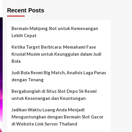
Recent Posts
Bermain Mahjong Slot untuk Kemenangan
Lebih Cepat
Ketika Target Berbicara: Memahami Fase
Krusial Musim untuk Keunggulan dalam Judi
Bola
Judi Bola Resmi Big Match, Analisis Laga Panas
dengan Tenang
Bergabunglah di Situs Slot Depo 5k Resmi
untuk Kesenangan dan Keuntungan
Jadikan Waktu Luang Anda Menjadi
Menguntungkan dengan Bermain Slot Gacor
di Website Link Server Thailand