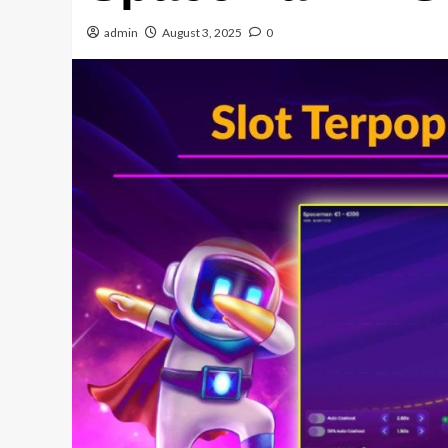
admin
August 3, 2025
0