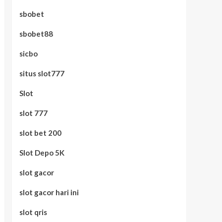
sbobet
sbobet88
sicbo
situs slot777
Slot
slot 777
slot bet 200
Slot Depo 5K
slot gacor
slot gacor hari ini
slot qris