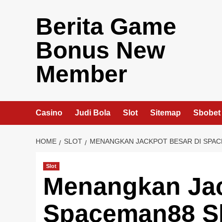
Skip
to
Berita Game
content
Bonus New
Member
Casino
Judi Bola
Slot
Sitemap
Sbobet
HOME
SLOT
MENANGKAN JACKPOT BESAR DI SPAC
Slot
Menangkan Jac
Spaceman88 Sl