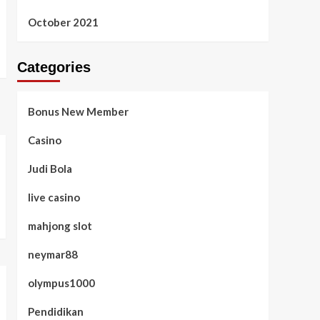
October 2021
Categories
Bonus New Member
Casino
Judi Bola
live casino
mahjong slot
neymar88
olympus1000
Pendidikan