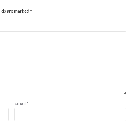
elds are marked
*
Email
*