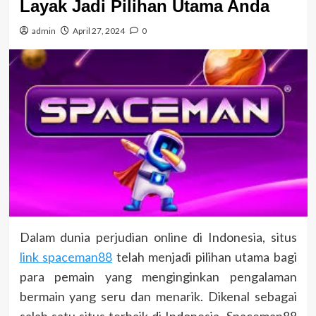
Layak Jadi Pilihan Utama Anda
admin
April 27, 2024
0
Dalam dunia perjudian online di Indonesia, situs
link spaceman88
telah menjadi pilihan utama bagi
para pemain yang menginginkan pengalaman
bermain yang seru dan menarik. Dikenal sebagai
salah satu situs terbaik di Indonesia, Spaceman88