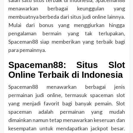
menawarkan berbagai keunggulan yang
membuatnya berbeda dari situs judi online lainnya.
Mulai dari bonus yang menggiurkan hingga
pengalaman bermain yang tak terlupakan,
Spaceman88 siap memberikan yang terbaik bagi
para pemainnya.
Spaceman88: Situs Slot
Online Terbaik di Indonesia
Spaceman88 menawarkan berbagai jenis
permainan judi online, termasuk spaceman slot
yang menjadi favorit bagi banyak pemain. Slot
spaceman adalah permainan yang mudah
dimainkan namun tetap menawarkan keseruan dan
kesempatan untuk mendapatkan jackpot besar.