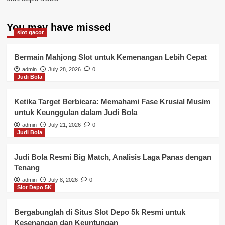
You may have missed
slot gacor
Bermain Mahjong Slot untuk Kemenangan Lebih Cepat
admin
July 28, 2026
0
Judi Bola
Ketika Target Berbicara: Memahami Fase Krusial Musim
untuk Keunggulan dalam Judi Bola
admin
July 21, 2026
0
Judi Bola
Judi Bola Resmi Big Match, Analisis Laga Panas dengan
Tenang
admin
July 8, 2026
0
Slot Depo 5K
Bergabunglah di Situs Slot Depo 5k Resmi untuk
Kesenangan dan Keuntungan