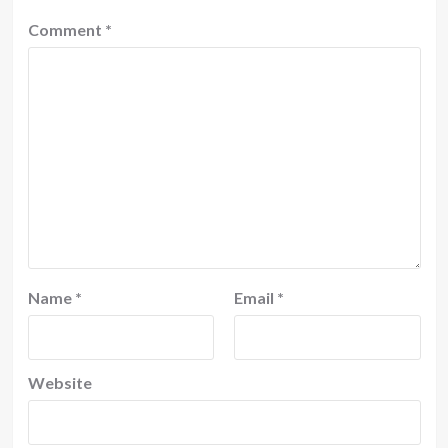
Comment
*
Name
*
Email
*
Website