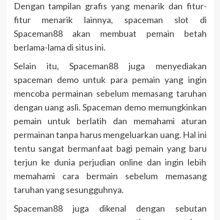
Dengan tampilan grafis yang menarik dan fitur-
fitur menarik lainnya, spaceman slot di
Spaceman88 akan membuat pemain betah
berlama-lama di situs ini.
Selain itu, Spaceman88 juga menyediakan
spaceman demo untuk para pemain yang ingin
mencoba permainan sebelum memasang taruhan
dengan uang asli. Spaceman demo memungkinkan
pemain untuk berlatih dan memahami aturan
permainan tanpa harus mengeluarkan uang. Hal ini
tentu sangat bermanfaat bagi pemain yang baru
terjun ke dunia perjudian online dan ingin lebih
memahami cara bermain sebelum memasang
taruhan yang sesungguhnya.
Spaceman88 juga dikenal dengan sebutan