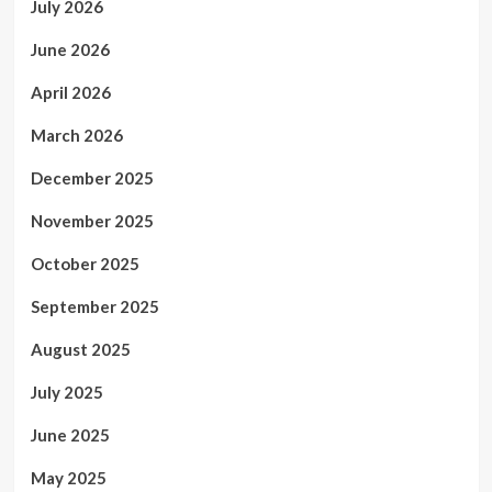
July 2026
June 2026
April 2026
March 2026
December 2025
November 2025
October 2025
September 2025
August 2025
July 2025
June 2025
May 2025