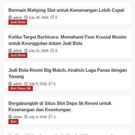
Bermain Mahjong Slot untuk Kemenangan Lebih Cepat
admin
July 28, 2026
0
Judi Bola
Ketika Target Berbicara: Memahami Fase Krusial Musim
untuk Keunggulan dalam Judi Bola
admin
July 21, 2026
0
Judi Bola
Judi Bola Resmi Big Match, Analisis Laga Panas dengan
Tenang
admin
July 8, 2026
0
Slot Depo 5K
Bergabunglah di Situs Slot Depo 5k Resmi untuk
Kesenangan dan Keuntungan
admin
July 3, 2026
0
Slot