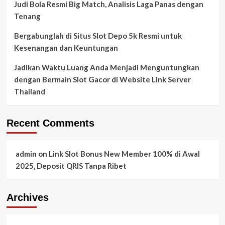
Judi Bola Resmi Big Match, Analisis Laga Panas dengan
Tenang
Bergabunglah di Situs Slot Depo 5k Resmi untuk
Kesenangan dan Keuntungan
Jadikan Waktu Luang Anda Menjadi Menguntungkan
dengan Bermain Slot Gacor di Website Link Server
Thailand
Recent Comments
admin
on
Link Slot Bonus New Member 100% di Awal
2025, Deposit QRIS Tanpa Ribet
Archives