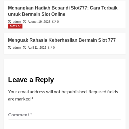
Menangkan Hadiah Besar di Slot777: Cara Terbaik
untuk Bermain Slot Online
admin
August 19, 2025
0
slot777
Menguak Rahasia Keberhasilan Bermain Slot 777
admin
April 11, 2025
0
Leave a Reply
Your email address will not be published.
Required fields
are marked
*
Comment
*