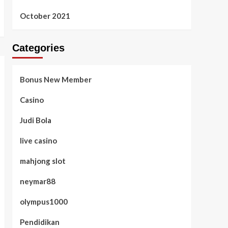
October 2021
Categories
Bonus New Member
Casino
Judi Bola
live casino
mahjong slot
neymar88
olympus1000
Pendidikan