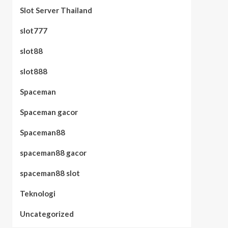
Slot Server Thailand
slot777
slot88
slot888
Spaceman
Spaceman gacor
Spaceman88
spaceman88 gacor
spaceman88 slot
Teknologi
Uncategorized