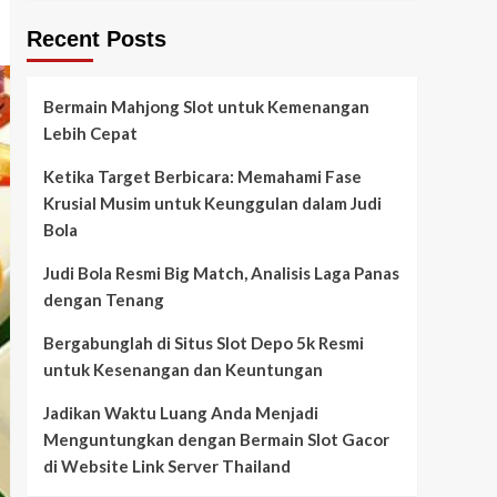
Recent Posts
Bermain Mahjong Slot untuk Kemenangan
Lebih Cepat
Ketika Target Berbicara: Memahami Fase
Krusial Musim untuk Keunggulan dalam Judi
Bola
Judi Bola Resmi Big Match, Analisis Laga Panas
dengan Tenang
Bergabunglah di Situs Slot Depo 5k Resmi
untuk Kesenangan dan Keuntungan
Jadikan Waktu Luang Anda Menjadi
Menguntungkan dengan Bermain Slot Gacor
di Website Link Server Thailand