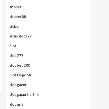
sbobet
sbobet88
sicbo
situs slot777
Slot
slot 777
slot bet 200
Slot Depo 5K
slot gacor
slot gacor hari ini
slot qris