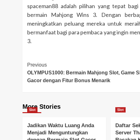
spaceman88 adalah pilihan yang tepat bag
bermain Mahjong Wins 3. Dengan berbaga
meningkatkan peluang mereka untuk meraih
bermanfaat bagi para pembaca yang ingin m
3.
Post
Previous
OLYMPUS1000: Bermain Mahjong Slot, Game Sl
Navigation
Gacor dengan Fitur Bonus Menarik
More Stories
Slot
Slot
Jadikan Waktu Luang Anda
Daftar Se
Menjadi Menguntungkan
Server Th
dengan Bermain Slot Gacor
Rasakan 