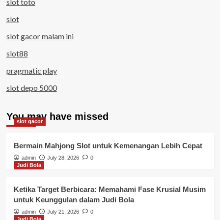
slot toto
slot
slot gacor malam ini
slot88
pragmatic play
slot depo 5000
You may have missed
slot gacor
Bermain Mahjong Slot untuk Kemenangan Lebih Cepat
admin
July 28, 2026
0
Judi Bola
Ketika Target Berbicara: Memahami Fase Krusial Musim
untuk Keunggulan dalam Judi Bola
admin
July 21, 2026
0
Judi Bola