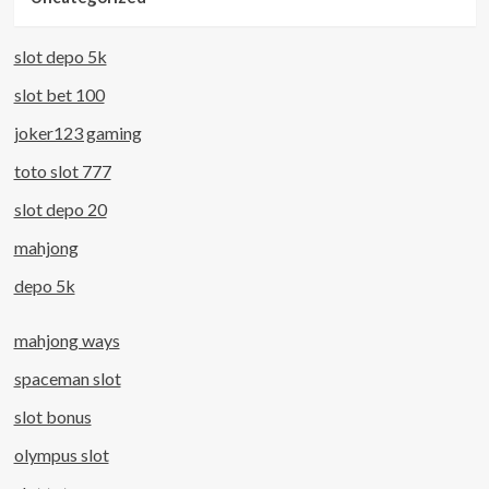
slot depo 5k
slot bet 100
joker123 gaming
toto slot 777
slot depo 20
mahjong
depo 5k
mahjong ways
spaceman slot
slot bonus
olympus slot