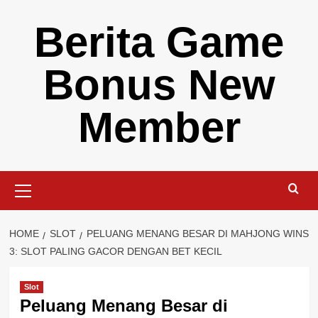
Skip
Berita Game
to
content
Bonus New
Member
Primary
Menu
HOME
SLOT
PELUANG MENANG BESAR DI MAHJONG WINS
3: SLOT PALING GACOR DENGAN BET KECIL
Slot
Peluang Menang Besar di