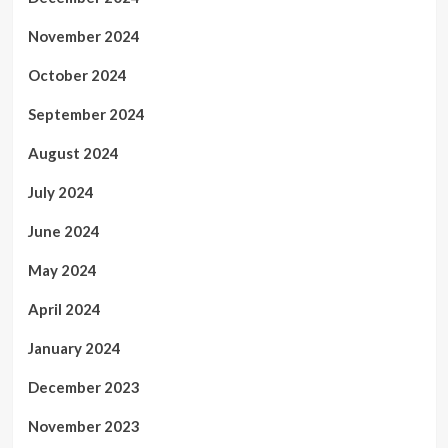
November 2024
October 2024
September 2024
August 2024
July 2024
June 2024
May 2024
April 2024
January 2024
December 2023
November 2023