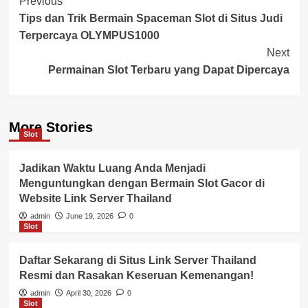
Post
Previous
Tips dan Trik Bermain Spaceman Slot di Situs Judi
Navigation
Terpercaya OLYMPUS1000
Next
Permainan Slot Terbaru yang Dapat Dipercaya
More Stories
Slot
Jadikan Waktu Luang Anda Menjadi
Menguntungkan dengan Bermain Slot Gacor di
Website Link Server Thailand
admin
June 19, 2026
0
Slot
Daftar Sekarang di Situs Link Server Thailand
Resmi dan Rasakan Keseruan Kemenangan!
admin
April 30, 2026
0
Slot