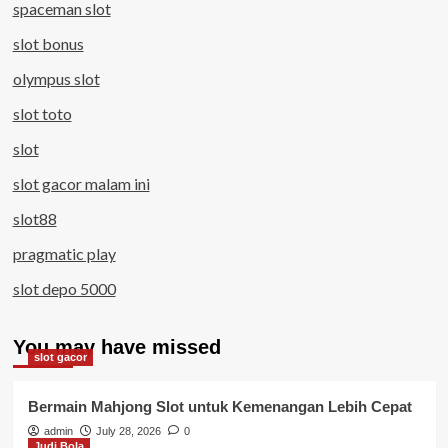
spaceman slot
slot bonus
olympus slot
slot toto
slot
slot gacor malam ini
slot88
pragmatic play
slot depo 5000
You may have missed
slot gacor
Bermain Mahjong Slot untuk Kemenangan Lebih Cepat
admin
July 28, 2026
0
Judi Bola