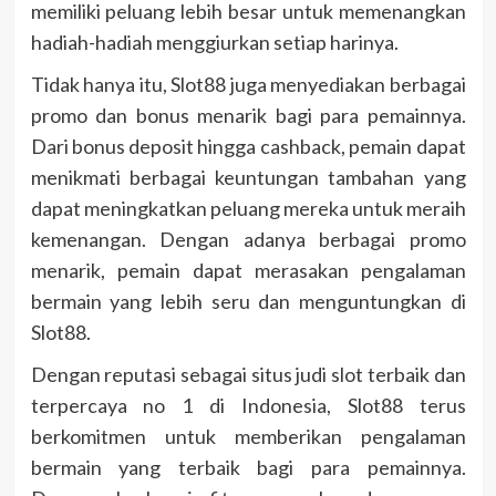
memiliki peluang lebih besar untuk memenangkan
hadiah-hadiah menggiurkan setiap harinya.
Tidak hanya itu, Slot88 juga menyediakan berbagai
promo dan bonus menarik bagi para pemainnya.
Dari bonus deposit hingga cashback, pemain dapat
menikmati berbagai keuntungan tambahan yang
dapat meningkatkan peluang mereka untuk meraih
kemenangan. Dengan adanya berbagai promo
menarik, pemain dapat merasakan pengalaman
bermain yang lebih seru dan menguntungkan di
Slot88.
Dengan reputasi sebagai situs judi slot terbaik dan
terpercaya no 1 di Indonesia, Slot88 terus
berkomitmen untuk memberikan pengalaman
bermain yang terbaik bagi para pemainnya.