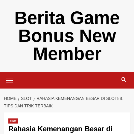
Skip
Berita Game
to
content
Bonus New
Member
Primary
Menu
HOME
SLOT
RAHASIA KEMENANGAN BESAR DI SLOT88:
TIPS DAN TRIK TERBAIK
Slot
Rahasia Kemenangan Besar di