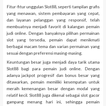
Fitur-fitur unggulan Slot88, seperti tampilan grafis
yang menawan, sistem pembayaran yang cepat,
dan layanan pelanggan yang responsif, telah
membuatnya menjadi favorit di kalangan pemain
judi online. Dengan banyaknya pilihan permainan
slot yang tersedia, pemain dapat menikmati
berbagai macam tema dan varian permainan yang
sesuai dengan preferensi masing-masing.
Keuntungan besar juga menjadi daya tarik utama
Slot88 bagi para pemain judi online. Dengan
adanya jackpot progresif dan bonus besar yang
ditawarkan, pemain memiliki kesempatan untuk
meraih kemenangan besar dengan modal yang
relatif kecil. Slot88 juga dikenal sebagai slot gacor
gampang menang hari ini, sehingga pemain