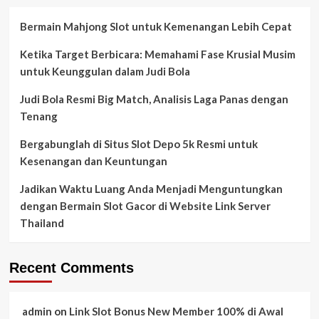
Bermain Mahjong Slot untuk Kemenangan Lebih Cepat
Ketika Target Berbicara: Memahami Fase Krusial Musim
untuk Keunggulan dalam Judi Bola
Judi Bola Resmi Big Match, Analisis Laga Panas dengan
Tenang
Bergabunglah di Situs Slot Depo 5k Resmi untuk
Kesenangan dan Keuntungan
Jadikan Waktu Luang Anda Menjadi Menguntungkan
dengan Bermain Slot Gacor di Website Link Server
Thailand
Recent Comments
admin
on
Link Slot Bonus New Member 100% di Awal