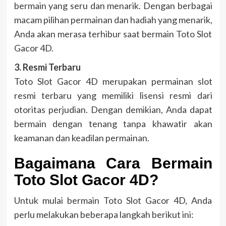
bermain yang seru dan menarik. Dengan berbagai
macam pilihan permainan dan hadiah yang menarik,
Anda akan merasa terhibur saat bermain Toto Slot
Gacor 4D.
3. Resmi Terbaru
Toto Slot Gacor 4D merupakan permainan slot
resmi terbaru yang memiliki lisensi resmi dari
otoritas perjudian. Dengan demikian, Anda dapat
bermain dengan tenang tanpa khawatir akan
keamanan dan keadilan permainan.
Bagaimana Cara Bermain
Toto Slot Gacor 4D?
Untuk mulai bermain Toto Slot Gacor 4D, Anda
perlu melakukan beberapa langkah berikut ini: