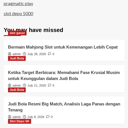
pragmatic play
slot depo 5000
You may have missed
slot gacor
Bermain Mahjong Slot untuk Kemenangan Lebih Cepat
admin
July 28, 2026
0
Judi Bola
Ketika Target Berbicara: Memahami Fase Krusial Musim
untuk Keunggulan dalam Judi Bola
admin
July 21, 2026
0
Judi Bola
Judi Bola Resmi Big Match, Analisis Laga Panas dengan
Tenang
admin
July 8, 2026
0
Slot Depo 5K