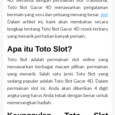
Toto Slot Gacor 4D menawarkan pengalaman
bermain yang seru dan peluang menang besar.
slot
Dalam artikel ini, kami akan membahas secara
lengkap tentang Toto Slot Gacor 4D resmi terbaru
yang menarik perhatian banyak pemain.
Apa itu Toto Slot?
Toto Slot adalah permainan slot online yang
menawarkan berbagai macam pilihan permainan
yang menarik. Salah satu jenis Toto Slot yang
sedang populer adalah Toto Slot Gacor 4D. Dalam
permainan slot ini, Anda akan diberikan 4 digit
angka yang harus Anda tebak dengan benar untuk
memenangkan hadiah.