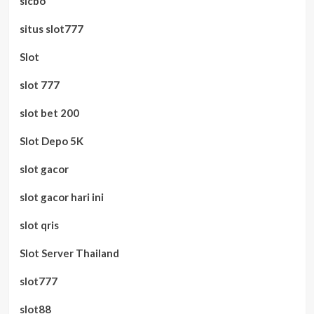
sicbo
situs slot777
Slot
slot 777
slot bet 200
Slot Depo 5K
slot gacor
slot gacor hari ini
slot qris
Slot Server Thailand
slot777
slot88