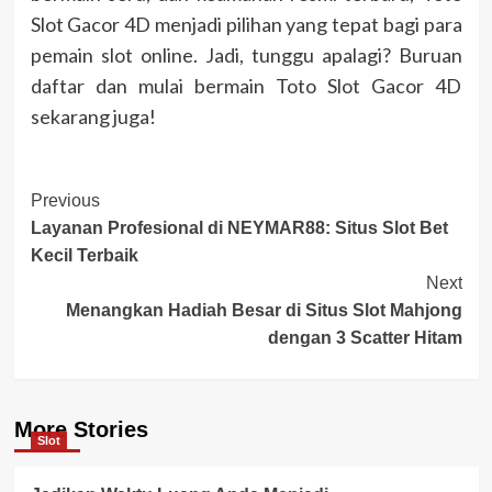
Slot Gacor 4D menjadi pilihan yang tepat bagi para
pemain slot online. Jadi, tunggu apalagi? Buruan
daftar dan mulai bermain Toto Slot Gacor 4D
sekarang juga!
Post
Previous
Layanan Profesional di NEYMAR88: Situs Slot Bet
Navigation
Kecil Terbaik
Next
Menangkan Hadiah Besar di Situs Slot Mahjong
dengan 3 Scatter Hitam
More Stories
Slot