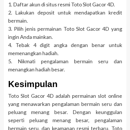
1. Daftar akun di situs resmi Toto Slot Gacor 4D.
2. Lakukan deposit untuk mendapatkan kredit
bermain.
3. Pilih jenis permainan Toto Slot Gacor 4D yang
ingin Anda mainkan.
4. Tebak 4 digit angka dengan benar untuk
memenangkan hadiah.
5. Nikmati pengalaman bermain seru dan
menangkan hadiah besar.
Kesimpulan
Toto Slot Gacor 4D adalah permainan slot online
yang menawarkan pengalaman bermain seru dan
peluang menang besar. Dengan keunggulan
seperti peluang menang besar, pengalaman
bermain seru, dan keamanan resmi terbaru, Toto