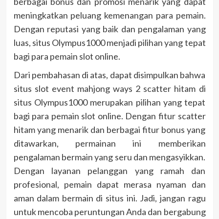
berbagai bonus dan promosi menarik yang dapat
meningkatkan peluang kemenangan para pemain.
Dengan reputasi yang baik dan pengalaman yang
luas, situs Olympus1000 menjadi pilihan yang tepat
bagi para pemain slot online.
Dari pembahasan di atas, dapat disimpulkan bahwa
situs slot event mahjong ways 2 scatter hitam di
situs Olympus1000 merupakan pilihan yang tepat
bagi para pemain slot online. Dengan fitur scatter
hitam yang menarik dan berbagai fitur bonus yang
ditawarkan, permainan ini memberikan
pengalaman bermain yang seru dan mengasyikkan.
Dengan layanan pelanggan yang ramah dan
profesional, pemain dapat merasa nyaman dan
aman dalam bermain di situs ini. Jadi, jangan ragu
untuk mencoba peruntungan Anda dan bergabung