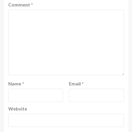
Comment
*
Name
*
Email
*
Website