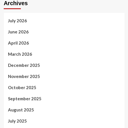
Archives
July 2026
June 2026
April 2026
March 2026
December 2025
November 2025
October 2025
September 2025
August 2025
July 2025