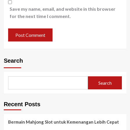
Save my name, email, and website in this browser
for the next time I comment.
Search
Search
Recent Posts
Bermain Mahjong Slot untuk Kemenangan Lebih Cepat