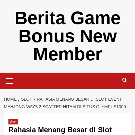
Skip
Berita Game
to
content
Bonus New
Member
Primary
Menu
HOME
SLOT
RAHASIA MENANG BESAR DI SLOT EVENT
MAHJONG WAYS 2 SCATTER HITAM DI SITUS OLYMPUS1000
Slot
Rahasia Menang Besar di Slot