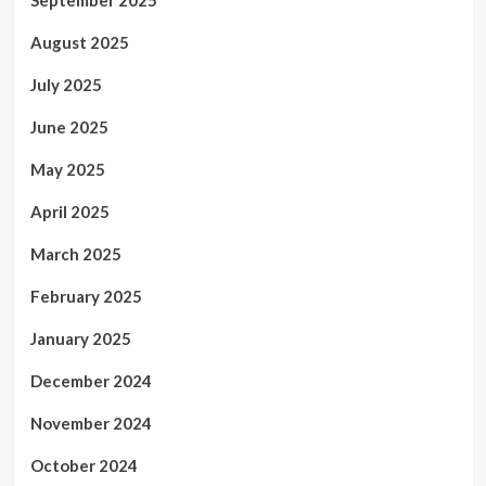
August 2025
July 2025
June 2025
May 2025
April 2025
March 2025
February 2025
January 2025
December 2024
November 2024
October 2024