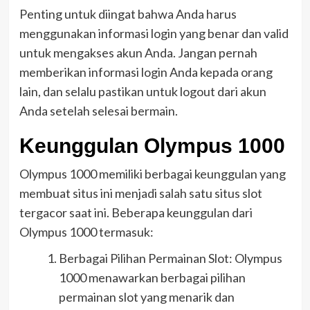
Penting untuk diingat bahwa Anda harus
menggunakan informasi login yang benar dan valid
untuk mengakses akun Anda. Jangan pernah
memberikan informasi login Anda kepada orang
lain, dan selalu pastikan untuk logout dari akun
Anda setelah selesai bermain.
Keunggulan Olympus 1000
Olympus 1000 memiliki berbagai keunggulan yang
membuat situs ini menjadi salah satu situs slot
tergacor saat ini. Beberapa keunggulan dari
Olympus 1000 termasuk:
Berbagai Pilihan Permainan Slot: Olympus
1000 menawarkan berbagai pilihan
permainan slot yang menarik dan