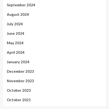
September 2024
August 2024
July 2024
June 2024
May 2024
April 2024
January 2024
December 2023
November 2023
October 2023
October 2021