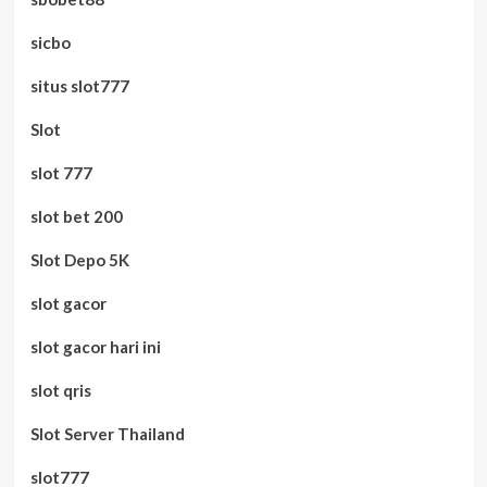
sicbo
situs slot777
Slot
slot 777
slot bet 200
Slot Depo 5K
slot gacor
slot gacor hari ini
slot qris
Slot Server Thailand
slot777