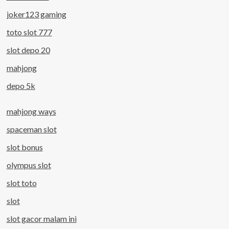
joker123 gaming
toto slot 777
slot depo 20
mahjong
depo 5k
mahjong ways
spaceman slot
slot bonus
olympus slot
slot toto
slot
slot gacor malam ini