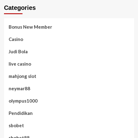
Categories
Bonus New Member
Casino
Judi Bola
live casino
mahjong slot
neymar88
olympus1000
Pendidikan
sbobet
sbobet88