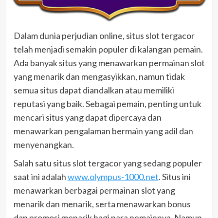
Dalam dunia perjudian online, situs slot tergacor
telah menjadi semakin populer di kalangan pemain.
Ada banyak situs yang menawarkan permainan slot
yang menarik dan mengasyikkan, namun tidak
semua situs dapat diandalkan atau memiliki
reputasi yang baik. Sebagai pemain, penting untuk
mencari situs yang dapat dipercaya dan
menawarkan pengalaman bermain yang adil dan
menyenangkan.
Salah satu situs slot tergacor yang sedang populer
saat ini adalah
www.olympus-1000.net
. Situs ini
menawarkan berbagai permainan slot yang
menarik dan menarik, serta menawarkan bonus
dan promosi menarik bagi para pemainnya. Namun,