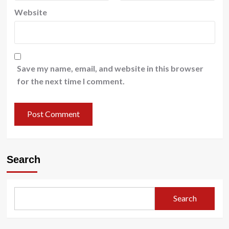
Website
Save my name, email, and website in this browser
for the next time I comment.
Search
Search