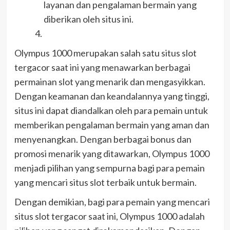
layanan dan pengalaman bermain yang
diberikan oleh situs ini.
Olympus 1000 merupakan salah satu situs slot
tergacor saat ini yang menawarkan berbagai
permainan slot yang menarik dan mengasyikkan.
Dengan keamanan dan keandalannya yang tinggi,
situs ini dapat diandalkan oleh para pemain untuk
memberikan pengalaman bermain yang aman dan
menyenangkan. Dengan berbagai bonus dan
promosi menarik yang ditawarkan, Olympus 1000
menjadi pilihan yang sempurna bagi para pemain
yang mencari situs slot terbaik untuk bermain.
Dengan demikian, bagi para pemain yang mencari
situs slot tergacor saat ini, Olympus 1000 adalah