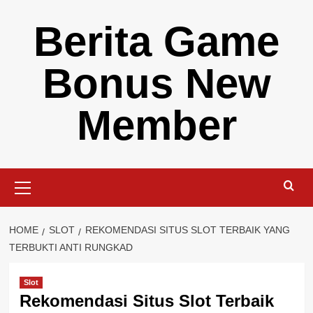
Skip
Berita Game
to
content
Bonus New
Member
Primary
Menu
HOME
SLOT
REKOMENDASI SITUS SLOT TERBAIK YANG
TERBUKTI ANTI RUNGKAD
Slot
Rekomendasi Situs Slot Terbaik