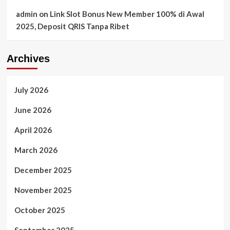
admin
on
Link Slot Bonus New Member 100% di Awal
2025, Deposit QRIS Tanpa Ribet
Archives
July 2026
June 2026
April 2026
March 2026
December 2025
November 2025
October 2025
September 2025