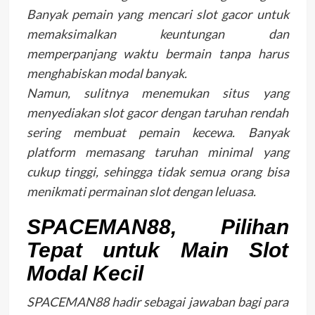
Banyak pemain yang mencari slot gacor untuk
memaksimalkan keuntungan dan
memperpanjang waktu bermain tanpa harus
menghabiskan modal banyak.
Namun, sulitnya menemukan situs yang
menyediakan slot gacor dengan taruhan rendah
sering membuat pemain kecewa. Banyak
platform memasang taruhan minimal yang
cukup tinggi, sehingga tidak semua orang bisa
menikmati permainan slot dengan leluasa.
SPACEMAN88, Pilihan
Tepat untuk Main Slot
Modal Kecil
SPACEMAN88 hadir sebagai jawaban bagi para