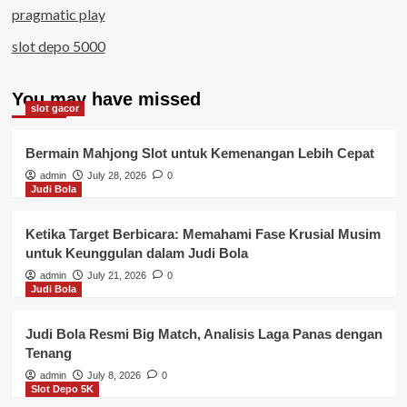
pragmatic play
slot depo 5000
You may have missed
slot gacor
Bermain Mahjong Slot untuk Kemenangan Lebih Cepat
admin
July 28, 2026
0
Judi Bola
Ketika Target Berbicara: Memahami Fase Krusial Musim
untuk Keunggulan dalam Judi Bola
admin
July 21, 2026
0
Judi Bola
Judi Bola Resmi Big Match, Analisis Laga Panas dengan
Tenang
admin
July 8, 2026
0
Slot Depo 5K