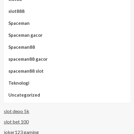
slot888
Spaceman
Spaceman gacor
Spaceman88
spaceman88 gacor
spaceman88 slot
Teknologi
Uncategorized
slot depo 5k
slot bet 100
joker123 gaming