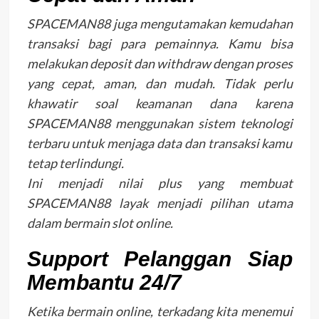
SPACEMAN88 juga mengutamakan kemudahan
transaksi bagi para pemainnya. Kamu bisa
melakukan deposit dan withdraw dengan proses
yang cepat, aman, dan mudah. Tidak perlu
khawatir soal keamanan dana karena
SPACEMAN88 menggunakan sistem teknologi
terbaru untuk menjaga data dan transaksi kamu
tetap terlindungi.
Ini menjadi nilai plus yang membuat
SPACEMAN88 layak menjadi pilihan utama
dalam bermain slot online.
Support Pelanggan Siap
Membantu 24/7
Ketika bermain online, terkadang kita menemui