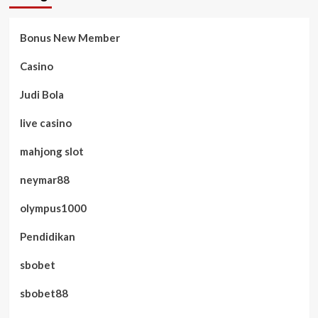
Bonus New Member
Casino
Judi Bola
live casino
mahjong slot
neymar88
olympus1000
Pendidikan
sbobet
sbobet88