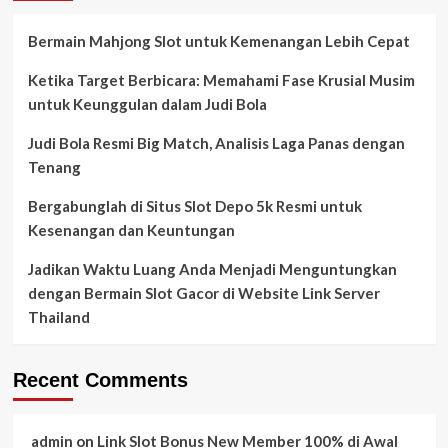
Bermain Mahjong Slot untuk Kemenangan Lebih Cepat
Ketika Target Berbicara: Memahami Fase Krusial Musim
untuk Keunggulan dalam Judi Bola
Judi Bola Resmi Big Match, Analisis Laga Panas dengan
Tenang
Bergabunglah di Situs Slot Depo 5k Resmi untuk
Kesenangan dan Keuntungan
Jadikan Waktu Luang Anda Menjadi Menguntungkan
dengan Bermain Slot Gacor di Website Link Server
Thailand
Recent Comments
admin
on
Link Slot Bonus New Member 100% di Awal