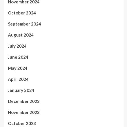
November 2024
October 2024
September 2024
August 2024
July 2024
June 2024
May 2024
April 2024
January 2024
December 2023
November 2023
October 2023