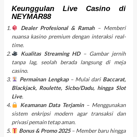
Keunggulan Live Casino di
NEYMAR88
Dealer Profesional & Ramah
– Memberi
nuansa kasino premium dengan interaksi real-
time.
Kualitas Streaming HD
– Gambar jernih
tanpa lag, seolah berada langsung di meja
casino.
Permainan Lengkap
– Mulai dari
Baccarat,
Blackjack, Roulette, Sicbo/Dadu, hingga Slot
Live
.
Keamanan Data Terjamin
– Menggunakan
sistem enkripsi modern agar transaksi dan
privasi pemain tetap aman.
Bonus & Promo 2025
– Member baru hingga