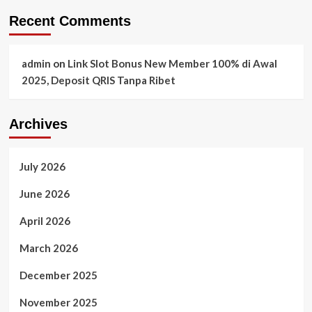
Recent Comments
admin
on
Link Slot Bonus New Member 100% di Awal
2025, Deposit QRIS Tanpa Ribet
Archives
July 2026
June 2026
April 2026
March 2026
December 2025
November 2025