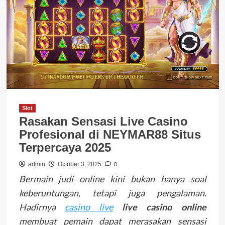
Slot
Rasakan Sensasi Live Casino
Profesional di NEYMAR88 Situs
Terpercaya 2025
0
admin
October 3, 2025
Bermain judi online kini bukan hanya soal
keberuntungan, tetapi juga pengalaman.
Hadirnya
casino live
live casino online
membuat pemain dapat merasakan sensasi