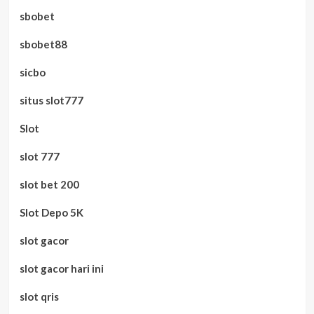
sbobet
sbobet88
sicbo
situs slot777
Slot
slot 777
slot bet 200
Slot Depo 5K
slot gacor
slot gacor hari ini
slot qris