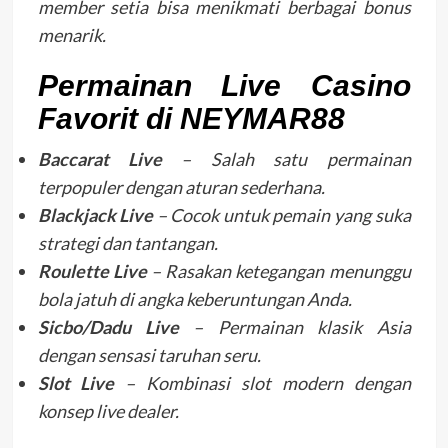
member setia bisa menikmati berbagai bonus
menarik.
Permainan Live Casino
Favorit di NEYMAR88
Baccarat Live
– Salah satu permainan
terpopuler dengan aturan sederhana.
Blackjack Live
– Cocok untuk pemain yang suka
strategi dan tantangan.
Roulette Live
– Rasakan ketegangan menunggu
bola jatuh di angka keberuntungan Anda.
Sicbo/Dadu Live
– Permainan klasik Asia
dengan sensasi taruhan seru.
Slot Live
– Kombinasi slot modern dengan
konsep live dealer.