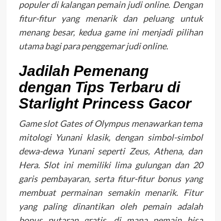
populer di kalangan pemain judi online. Dengan
fitur-fitur yang menarik dan peluang untuk
menang besar, kedua game ini menjadi pilihan
utama bagi para penggemar judi online.
Jadilah Pemenang
dengan Tips Terbaru di
Starlight Princess Gacor
Game slot Gates of Olympus menawarkan tema
mitologi Yunani klasik, dengan simbol-simbol
dewa-dewa Yunani seperti Zeus, Athena, dan
Hera. Slot ini memiliki lima gulungan dan 20
garis pembayaran, serta fitur-fitur bonus yang
membuat permainan semakin menarik. Fitur
yang paling dinantikan oleh pemain adalah
bonus putaran gratis, di mana pemain bisa