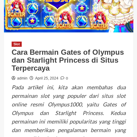
Slot
Cara Bermain Gates of Olympus
dan Starlight Princess di Situs
Terpercaya
0
admin
April 25, 2024
Pada artikel ini, kita akan membahas dua
permainan slot yang populer dari situs slot
online resmi Olympus1000, yaitu Gates of
Olympus dan Starlight Princess. Kedua
permainan ini memiliki popularitas yang tinggi
dan memberikan pengalaman bermain yang