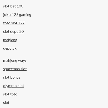
slot bet 100
joker123 gaming
toto slot 777
slot depo 20
mahjong
depo 5k
mahjong ways
spaceman slot
slot bonus
olympus slot
slot toto
slot