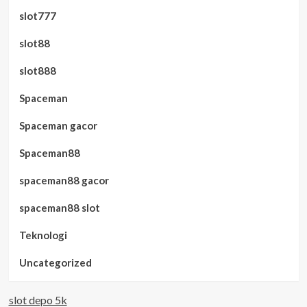
slot777
slot88
slot888
Spaceman
Spaceman gacor
Spaceman88
spaceman88 gacor
spaceman88 slot
Teknologi
Uncategorized
slot depo 5k