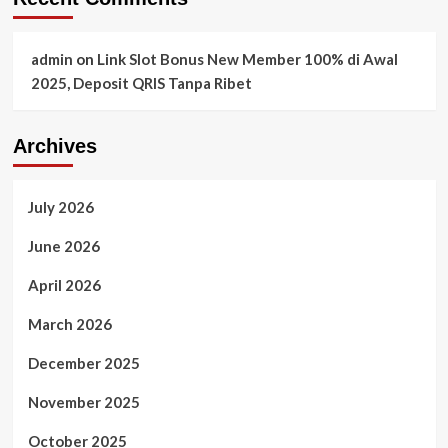
admin
on
Link Slot Bonus New Member 100% di Awal
2025, Deposit QRIS Tanpa Ribet
Archives
July 2026
June 2026
April 2026
March 2026
December 2025
November 2025
October 2025