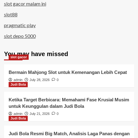
slot gacor malam ini
slot88
pragmatic play
slot depo 5000
You may have missed
slot gacor
Bermain Mahjong Slot untuk Kemenangan Lebih Cepat
admin
July 28, 2026
0
Judi Bola
Ketika Target Berbicara: Memahami Fase Krusial Musim
untuk Keunggulan dalam Judi Bola
admin
July 21, 2026
0
Judi Bola
Judi Bola Resmi Big Match, Analisis Laga Panas dengan