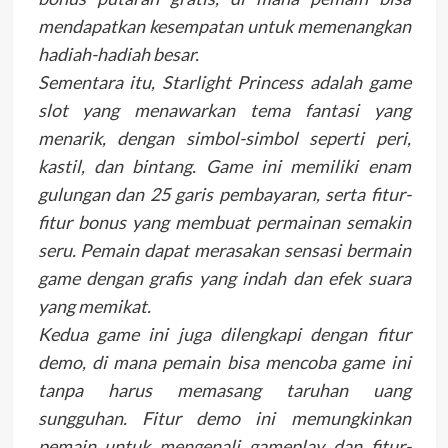
mendapatkan kesempatan untuk memenangkan
hadiah-hadiah besar.
Sementara itu, Starlight Princess adalah game
slot yang menawarkan tema fantasi yang
menarik, dengan simbol-simbol seperti peri,
kastil, dan bintang. Game ini memiliki enam
gulungan dan 25 garis pembayaran, serta fitur-
fitur bonus yang membuat permainan semakin
seru. Pemain dapat merasakan sensasi bermain
game dengan grafis yang indah dan efek suara
yang memikat.
Kedua game ini juga dilengkapi dengan fitur
demo, di mana pemain bisa mencoba game ini
tanpa harus memasang taruhan uang
sungguhan. Fitur demo ini memungkinkan
pemain untuk mengenali gameplay dan fitur-