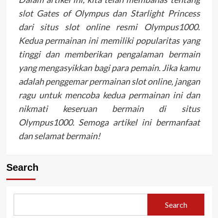
slot Gates of Olympus dan Starlight Princess
dari situs slot online resmi Olympus1000.
Kedua permainan ini memiliki popularitas yang
tinggi dan memberikan pengalaman bermain
yang mengasyikkan bagi para pemain. Jika kamu
adalah penggemar permainan slot online, jangan
ragu untuk mencoba kedua permainan ini dan
nikmati keseruan bermain di situs
Olympus1000. Semoga artikel ini bermanfaat
dan selamat bermain!
Search
Search