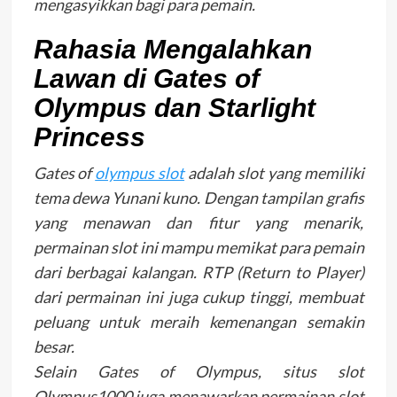
mengasyikkan bagi para pemain.
Rahasia Mengalahkan
Lawan di Gates of
Olympus dan Starlight
Princess
Gates of
olympus slot
adalah slot yang memiliki
tema dewa Yunani kuno. Dengan tampilan grafis
yang menawan dan fitur yang menarik,
permainan slot ini mampu memikat para pemain
dari berbagai kalangan. RTP (Return to Player)
dari permainan ini juga cukup tinggi, membuat
peluang untuk meraih kemenangan semakin
besar.
Selain Gates of Olympus, situs slot
Olympus1000 juga menawarkan permainan slot