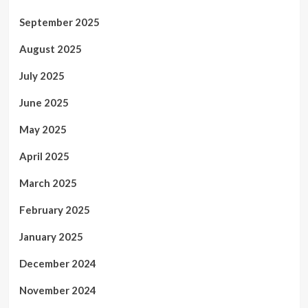
September 2025
August 2025
July 2025
June 2025
May 2025
April 2025
March 2025
February 2025
January 2025
December 2024
November 2024