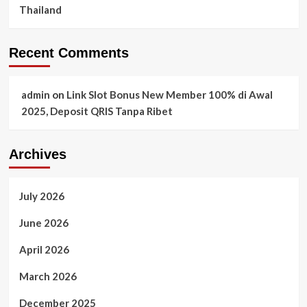
Thailand
Recent Comments
admin
on
Link Slot Bonus New Member 100% di Awal
2025, Deposit QRIS Tanpa Ribet
Archives
July 2026
June 2026
April 2026
March 2026
December 2025