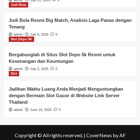
Judi Bola
Judi Bola Resmi Big Match, Analisis Laga Panas dengan
Tenang
admin
July 8, 2026
0
Slot Depo 5K
Bergabunglah di Situs Slot Depo 5k Resmi untuk
Kesenangan dan Keuntungan
admin
July 3, 2026
0
Slot
Jadikan Waktu Luang Anda Menjadi Menguntungkan
dengan Bermain Slot Gacor di Website Link Server
Thailand
admin
June 19, 2026
0
Copyright © All rights reserved.
|
CoverNews
by AF