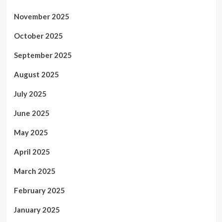
November 2025
October 2025
September 2025
August 2025
July 2025
June 2025
May 2025
April 2025
March 2025
February 2025
January 2025