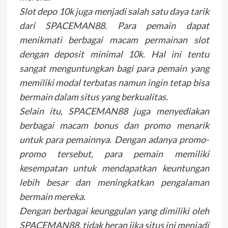
Slot depo 10k juga menjadi salah satu daya tarik
dari SPACEMAN88. Para pemain dapat
menikmati berbagai macam permainan slot
dengan deposit minimal 10k. Hal ini tentu
sangat menguntungkan bagi para pemain yang
memiliki modal terbatas namun ingin tetap bisa
bermain dalam situs yang berkualitas.
Selain itu, SPACEMAN88 juga menyediakan
berbagai macam bonus dan promo menarik
untuk para pemainnya. Dengan adanya promo-
promo tersebut, para pemain memiliki
kesempatan untuk mendapatkan keuntungan
lebih besar dan meningkatkan pengalaman
bermain mereka.
Dengan berbagai keunggulan yang dimiliki oleh
SPACEMAN88, tidak heran jika situs ini menjadi