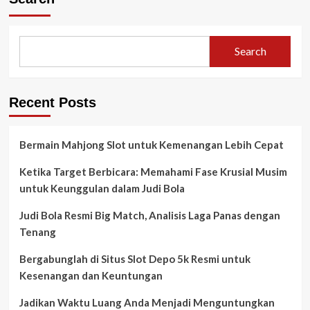
Search
Recent Posts
Bermain Mahjong Slot untuk Kemenangan Lebih Cepat
Ketika Target Berbicara: Memahami Fase Krusial Musim
untuk Keunggulan dalam Judi Bola
Judi Bola Resmi Big Match, Analisis Laga Panas dengan
Tenang
Bergabunglah di Situs Slot Depo 5k Resmi untuk
Kesenangan dan Keuntungan
Jadikan Waktu Luang Anda Menjadi Menguntungkan