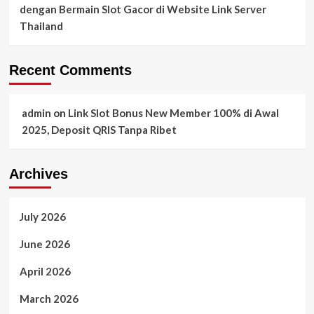
dengan Bermain Slot Gacor di Website Link Server
Thailand
Recent Comments
admin
on
Link Slot Bonus New Member 100% di Awal
2025, Deposit QRIS Tanpa Ribet
Archives
July 2026
June 2026
April 2026
March 2026