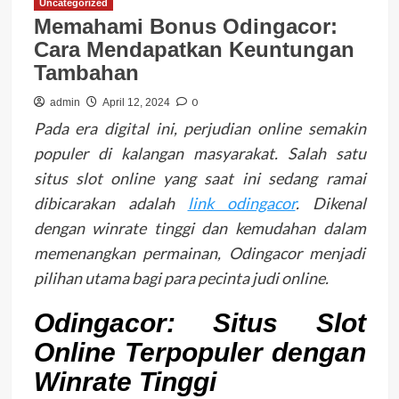
Uncategorized
Memahami Bonus Odingacor:
Cara Mendapatkan Keuntungan
Tambahan
0
admin
April 12, 2024
Pada era digital ini, perjudian online semakin
populer di kalangan masyarakat. Salah satu
situs slot online yang saat ini sedang ramai
dibicarakan adalah
link odingacor
. Dikenal
dengan winrate tinggi dan kemudahan dalam
memenangkan permainan, Odingacor menjadi
pilihan utama bagi para pecinta judi online.
Odingacor: Situs Slot
Online Terpopuler dengan
Winrate Tinggi