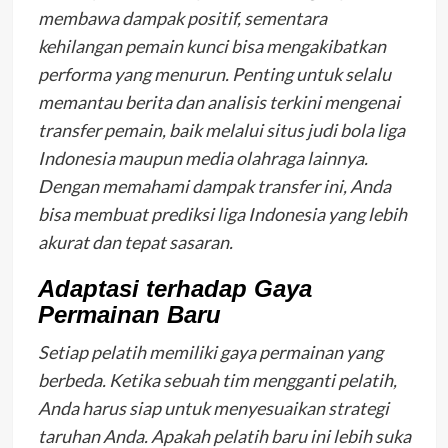
membawa dampak positif, sementara
kehilangan pemain kunci bisa mengakibatkan
performa yang menurun. Penting untuk selalu
memantau berita dan analisis terkini mengenai
transfer pemain, baik melalui situs judi bola liga
Indonesia maupun media olahraga lainnya.
Dengan memahami dampak transfer ini, Anda
bisa membuat prediksi liga Indonesia yang lebih
akurat dan tepat sasaran.
Adaptasi terhadap Gaya
Permainan Baru
Setiap pelatih memiliki gaya permainan yang
berbeda. Ketika sebuah tim mengganti pelatih,
Anda harus siap untuk menyesuaikan strategi
taruhan Anda. Apakah pelatih baru ini lebih suka