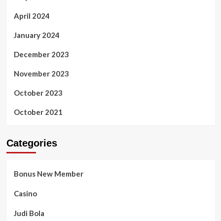
April 2024
January 2024
December 2023
November 2023
October 2023
October 2021
Categories
Bonus New Member
Casino
Judi Bola