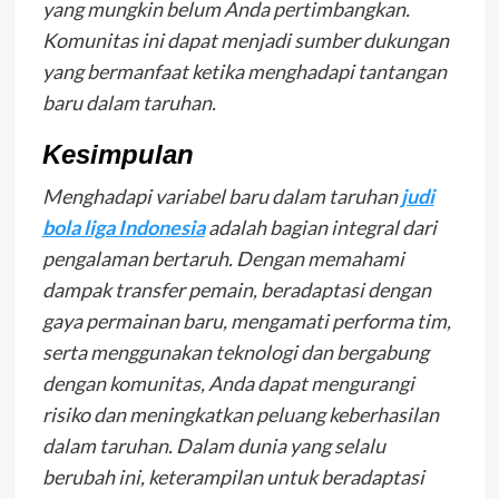
yang mungkin belum Anda pertimbangkan.
Komunitas ini dapat menjadi sumber dukungan
yang bermanfaat ketika menghadapi tantangan
baru dalam taruhan.
Kesimpulan
Menghadapi variabel baru dalam taruhan
judi
bola liga Indonesia
adalah bagian integral dari
pengalaman bertaruh. Dengan memahami
dampak transfer pemain, beradaptasi dengan
gaya permainan baru, mengamati performa tim,
serta menggunakan teknologi dan bergabung
dengan komunitas, Anda dapat mengurangi
risiko dan meningkatkan peluang keberhasilan
dalam taruhan. Dalam dunia yang selalu
berubah ini, keterampilan untuk beradaptasi