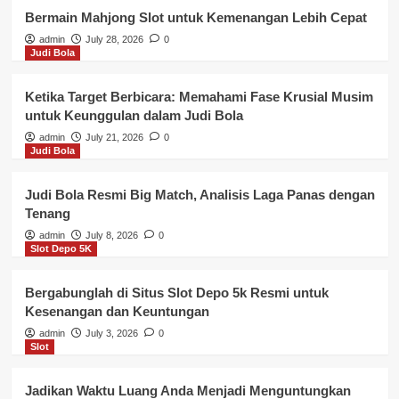
Bermain Mahjong Slot untuk Kemenangan Lebih Cepat
admin
July 28, 2026
0
Judi Bola
Ketika Target Berbicara: Memahami Fase Krusial Musim
untuk Keunggulan dalam Judi Bola
admin
July 21, 2026
0
Judi Bola
Judi Bola Resmi Big Match, Analisis Laga Panas dengan
Tenang
admin
July 8, 2026
0
Slot Depo 5K
Bergabunglah di Situs Slot Depo 5k Resmi untuk
Kesenangan dan Keuntungan
admin
July 3, 2026
0
Slot
Jadikan Waktu Luang Anda Menjadi Menguntungkan