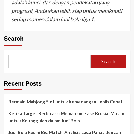
adalah kunci, dan dengan pendekatan yang
progresif, Anda akan lebih siap untuk menikmati
setiap momen dalam judi bola liga 1.
Search
Search
Recent Posts
Bermain Mahjong Slot untuk Kemenangan Lebih Cepat
Ketika Target Berbicara: Memahami Fase Krusial Musim
untuk Keunggulan dalam Judi Bola
Judi Bola Resmi Big Match, Analisis Laga Panas dengan