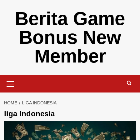
Skip
Berita Game
to
content
Bonus New
Member
Primary
Menu
HOME
LIGA INDONESIA
liga Indonesia