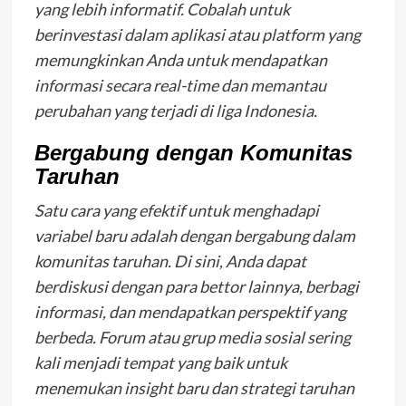
yang lebih informatif. Cobalah untuk
berinvestasi dalam aplikasi atau platform yang
memungkinkan Anda untuk mendapatkan
informasi secara real-time dan memantau
perubahan yang terjadi di liga Indonesia.
Bergabung dengan Komunitas
Taruhan
Satu cara yang efektif untuk menghadapi
variabel baru adalah dengan bergabung dalam
komunitas taruhan. Di sini, Anda dapat
berdiskusi dengan para bettor lainnya, berbagi
informasi, dan mendapatkan perspektif yang
berbeda. Forum atau grup media sosial sering
kali menjadi tempat yang baik untuk
menemukan insight baru dan strategi taruhan