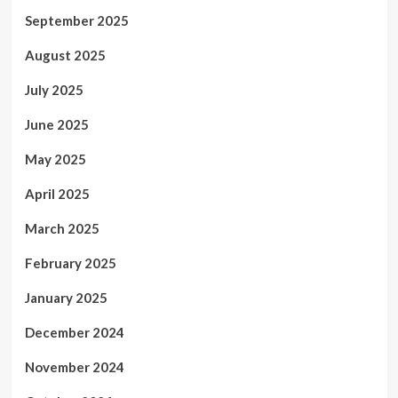
September 2025
August 2025
July 2025
June 2025
May 2025
April 2025
March 2025
February 2025
January 2025
December 2024
November 2024