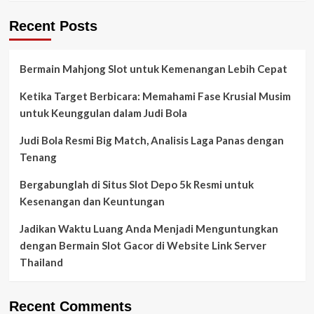
Recent Posts
Bermain Mahjong Slot untuk Kemenangan Lebih Cepat
Ketika Target Berbicara: Memahami Fase Krusial Musim
untuk Keunggulan dalam Judi Bola
Judi Bola Resmi Big Match, Analisis Laga Panas dengan
Tenang
Bergabunglah di Situs Slot Depo 5k Resmi untuk
Kesenangan dan Keuntungan
Jadikan Waktu Luang Anda Menjadi Menguntungkan
dengan Bermain Slot Gacor di Website Link Server
Thailand
Recent Comments