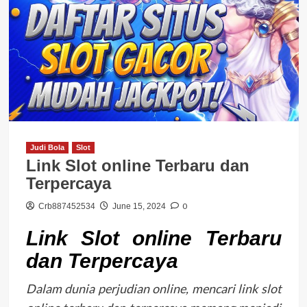
Judi Bola
Slot
Link Slot online Terbaru dan
Terpercaya
0
Crb887452534
June 15, 2024
Link Slot online Terbaru
dan Terpercaya
Dalam dunia perjudian online, mencari link slot