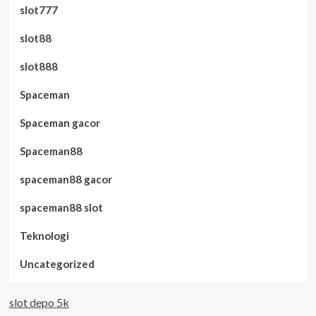
slot777
slot88
slot888
Spaceman
Spaceman gacor
Spaceman88
spaceman88 gacor
spaceman88 slot
Teknologi
Uncategorized
slot depo 5k