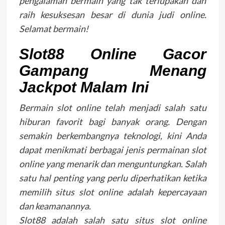
pengalaman bermain yang tak terlupakan dan
raih kesuksesan besar di dunia judi online.
Selamat bermain!
Slot88 Online Gacor
Gampang Menang
Jackpot Malam Ini
Bermain slot online telah menjadi salah satu
hiburan favorit bagi banyak orang. Dengan
semakin berkembangnya teknologi, kini Anda
dapat menikmati berbagai jenis permainan slot
online yang menarik dan menguntungkan. Salah
satu hal penting yang perlu diperhatikan ketika
memilih situs slot online adalah kepercayaan
dan keamanannya.
Slot88 adalah salah satu situs slot online