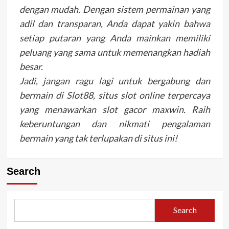
dengan mudah. Dengan sistem permainan yang
adil dan transparan, Anda dapat yakin bahwa
setiap putaran yang Anda mainkan memiliki
peluang yang sama untuk memenangkan hadiah
besar.
Jadi, jangan ragu lagi untuk bergabung dan
bermain di Slot88, situs slot online terpercaya
yang menawarkan slot gacor maxwin. Raih
keberuntungan dan nikmati pengalaman
bermain yang tak terlupakan di situs ini!
Search
Search