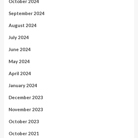
October 2024
September 2024
August 2024
July 2024
June 2024
May 2024
April 2024
January 2024
December 2023
November 2023
October 2023
October 2021