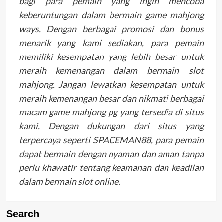
bagi para pemain yang ingin mencoba
keberuntungan dalam bermain game mahjong
ways. Dengan berbagai promosi dan bonus
menarik yang kami sediakan, para pemain
memiliki kesempatan yang lebih besar untuk
meraih kemenangan dalam bermain slot
mahjong. Jangan lewatkan kesempatan untuk
meraih kemenangan besar dan nikmati berbagai
macam game mahjong pg yang tersedia di situs
kami. Dengan dukungan dari situs yang
terpercaya seperti SPACEMAN88, para pemain
dapat bermain dengan nyaman dan aman tanpa
perlu khawatir tentang keamanan dan keadilan
dalam bermain slot online.
Search