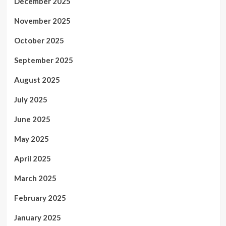
December 2025
November 2025
October 2025
September 2025
August 2025
July 2025
June 2025
May 2025
April 2025
March 2025
February 2025
January 2025