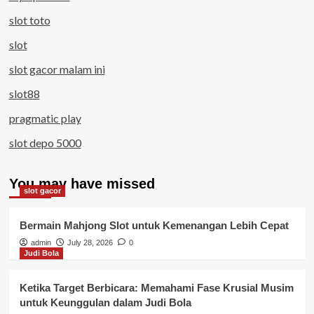
slot toto
slot
slot gacor malam ini
slot88
pragmatic play
slot depo 5000
You may have missed
slot gacor
Bermain Mahjong Slot untuk Kemenangan Lebih Cepat
admin
July 28, 2026
0
Judi Bola
Ketika Target Berbicara: Memahami Fase Krusial Musim
untuk Keunggulan dalam Judi Bola