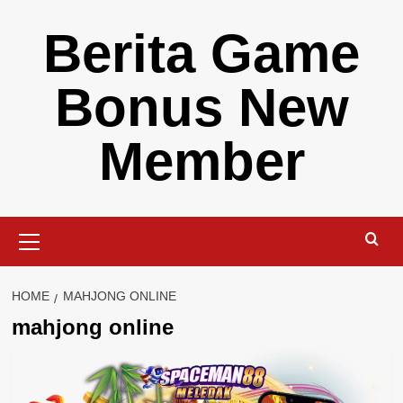
Skip
Berita Game
to
content
Bonus New
Member
Primary
Menu
HOME
MAHJONG ONLINE
mahjong online