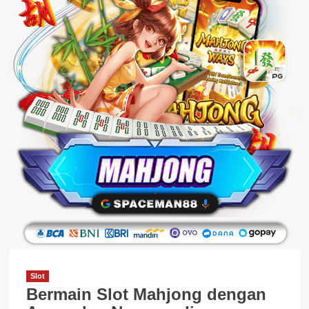
Slot
Bermain Slot Mahjong dengan