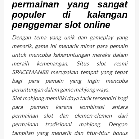
permainan yang sangat
populer di kalangan
penggemar slot online
Dengan tema yang unik dan gameplay yang
menarik, game ini menarik minat para pemain
untuk mencoba keberuntungan mereka dalam
meraih kemenangan. Situs slot resmi
SPACEMAN88 merupakan tempat yang tepat
bagi para pemain yang ingin mencoba
peruntungan dalam game mahjong ways.
Slot mahjong memiliki daya tarik tersendiri bagi
para pemain karena kombinasi antara
permainan slot dan elemen-elemen dari
permainan tradisional mahjong. Dengan
tampilan yang menarik dan fitur-fitur bonus