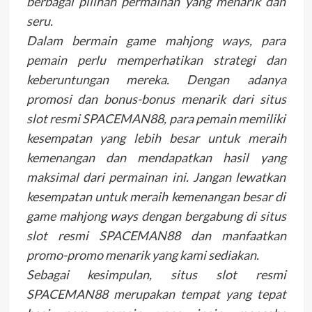
berbagai pilihan permainan yang menarik dan
seru.
Dalam bermain game mahjong ways, para
pemain perlu memperhatikan strategi dan
keberuntungan mereka. Dengan adanya
promosi dan bonus-bonus menarik dari situs
slot resmi SPACEMAN88, para pemain memiliki
kesempatan yang lebih besar untuk meraih
kemenangan dan mendapatkan hasil yang
maksimal dari permainan ini. Jangan lewatkan
kesempatan untuk meraih kemenangan besar di
game mahjong ways dengan bergabung di situs
slot resmi SPACEMAN88 dan manfaatkan
promo-promo menarik yang kami sediakan.
Sebagai kesimpulan, situs slot resmi
SPACEMAN88 merupakan tempat yang tepat