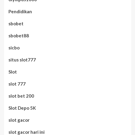
Pendidikan
sbobet
sbobet88
sicbo
situs slot777
Slot
slot 777
slot bet 200
Slot Depo 5K
slot gacor
slot gacor hari ini