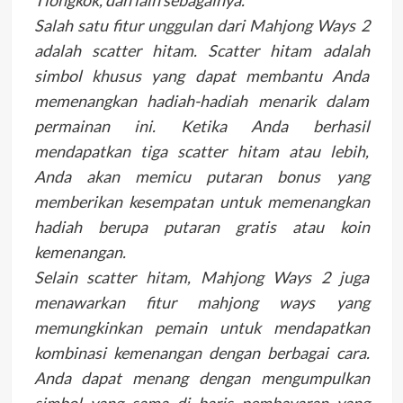
Tiongkok, dan lain sebagainya.
Salah satu fitur unggulan dari Mahjong Ways 2
adalah scatter hitam. Scatter hitam adalah
simbol khusus yang dapat membantu Anda
memenangkan hadiah-hadiah menarik dalam
permainan ini. Ketika Anda berhasil
mendapatkan tiga scatter hitam atau lebih,
Anda akan memicu putaran bonus yang
memberikan kesempatan untuk memenangkan
hadiah berupa putaran gratis atau koin
kemenangan.
Selain scatter hitam, Mahjong Ways 2 juga
menawarkan fitur mahjong ways yang
memungkinkan pemain untuk mendapatkan
kombinasi kemenangan dengan berbagai cara.
Anda dapat menang dengan mengumpulkan