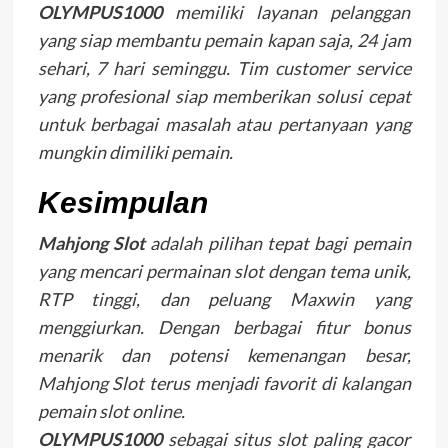
OLYMPUS1000
memiliki layanan pelanggan
yang siap membantu pemain kapan saja, 24 jam
sehari, 7 hari seminggu. Tim customer service
yang profesional siap memberikan solusi cepat
untuk berbagai masalah atau pertanyaan yang
mungkin dimiliki pemain.
Kesimpulan
Mahjong Slot
adalah pilihan tepat bagi pemain
yang mencari permainan slot dengan tema unik,
RTP tinggi, dan peluang Maxwin yang
menggiurkan. Dengan berbagai fitur bonus
menarik dan potensi kemenangan besar,
Mahjong Slot terus menjadi favorit di kalangan
pemain slot online.
OLYMPUS1000
sebagai situs slot paling gacor