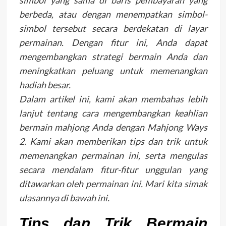
simbol yang sama di baris pembayaran yang
berbeda, atau dengan menempatkan simbol-
simbol tersebut secara berdekatan di layar
permainan. Dengan fitur ini, Anda dapat
mengembangkan strategi bermain Anda dan
meningkatkan peluang untuk memenangkan
hadiah besar.
Dalam artikel ini, kami akan membahas lebih
lanjut tentang cara mengembangkan keahlian
bermain mahjong Anda dengan Mahjong Ways
2. Kami akan memberikan tips dan trik untuk
memenangkan permainan ini, serta mengulas
secara mendalam fitur-fitur unggulan yang
ditawarkan oleh permainan ini. Mari kita simak
ulasannya di bawah ini.
Tips dan Trik Bermain