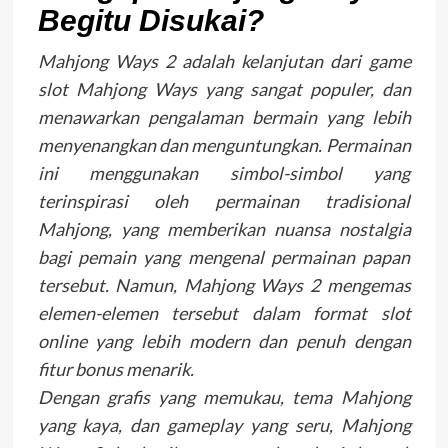
Begitu Disukai?
Mahjong Ways 2 adalah kelanjutan dari game
slot Mahjong Ways yang sangat populer, dan
menawarkan pengalaman bermain yang lebih
menyenangkan dan menguntungkan. Permainan
ini menggunakan simbol-simbol yang
terinspirasi oleh permainan tradisional
Mahjong, yang memberikan nuansa nostalgia
bagi pemain yang mengenal permainan papan
tersebut. Namun, Mahjong Ways 2 mengemas
elemen-elemen tersebut dalam format slot
online yang lebih modern dan penuh dengan
fitur bonus menarik.
Dengan grafis yang memukau, tema Mahjong
yang kaya, dan gameplay yang seru, Mahjong