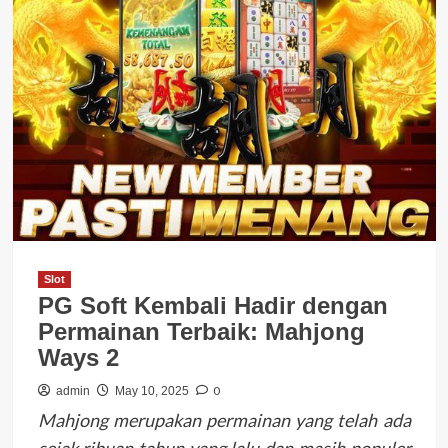
Slot
PG Soft Kembali Hadir dengan
Permainan Terbaik: Mahjong
Ways 2
0
admin
May 10, 2025
Mahjong merupakan permainan yang telah ada