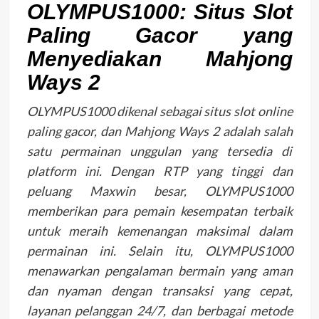
OLYMPUS1000: Situs Slot
Paling Gacor yang
Menyediakan Mahjong
Ways 2
OLYMPUS1000 dikenal sebagai situs slot online
paling gacor, dan Mahjong Ways 2 adalah salah
satu permainan unggulan yang tersedia di
platform ini. Dengan RTP yang tinggi dan
peluang Maxwin besar, OLYMPUS1000
memberikan para pemain kesempatan terbaik
untuk meraih kemenangan maksimal dalam
permainan ini. Selain itu, OLYMPUS1000
menawarkan pengalaman bermain yang aman
dan nyaman dengan transaksi yang cepat,
layanan pelanggan 24/7, dan berbagai metode