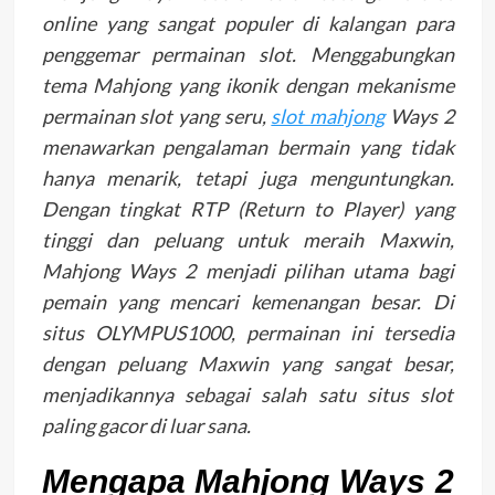
online yang sangat populer di kalangan para
penggemar permainan slot. Menggabungkan
tema Mahjong yang ikonik dengan mekanisme
permainan slot yang seru,
slot mahjong
Ways 2
menawarkan pengalaman bermain yang tidak
hanya menarik, tetapi juga menguntungkan.
Dengan tingkat RTP (Return to Player) yang
tinggi dan peluang untuk meraih Maxwin,
Mahjong Ways 2 menjadi pilihan utama bagi
pemain yang mencari kemenangan besar. Di
situs OLYMPUS1000, permainan ini tersedia
dengan peluang Maxwin yang sangat besar,
menjadikannya sebagai salah satu situs slot
paling gacor di luar sana.
Mengapa Mahjong Ways 2