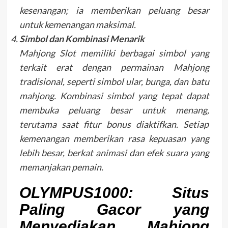
kesenangan; ia memberikan peluang besar
untuk kemenangan maksimal.
Simbol dan Kombinasi Menarik
Mahjong Slot memiliki berbagai simbol yang
terkait erat dengan permainan Mahjong
tradisional, seperti simbol ular, bunga, dan batu
mahjong. Kombinasi simbol yang tepat dapat
membuka peluang besar untuk menang,
terutama saat fitur bonus diaktifkan. Setiap
kemenangan memberikan rasa kepuasan yang
lebih besar, berkat animasi dan efek suara yang
memanjakan pemain.
OLYMPUS1000: Situs
Paling Gacor yang
Menyediakan Mahjong