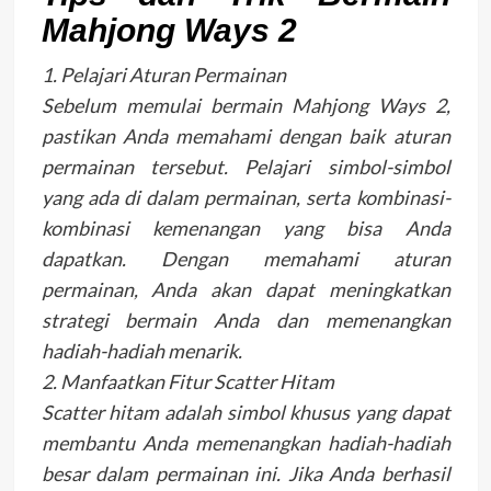
Mahjong Ways 2
1. Pelajari Aturan Permainan
Sebelum memulai bermain Mahjong Ways 2,
pastikan Anda memahami dengan baik aturan
permainan tersebut. Pelajari simbol-simbol
yang ada di dalam permainan, serta kombinasi-
kombinasi kemenangan yang bisa Anda
dapatkan. Dengan memahami aturan
permainan, Anda akan dapat meningkatkan
strategi bermain Anda dan memenangkan
hadiah-hadiah menarik.
2. Manfaatkan Fitur Scatter Hitam
Scatter hitam adalah simbol khusus yang dapat
membantu Anda memenangkan hadiah-hadiah
besar dalam permainan ini. Jika Anda berhasil