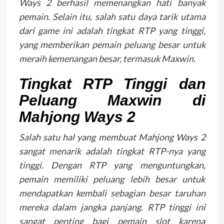
Ways 2 berhasil memenangkan hati banyak
pemain. Selain itu, salah satu daya tarik utama
dari game ini adalah tingkat RTP yang tinggi,
yang memberikan pemain peluang besar untuk
meraih kemenangan besar, termasuk Maxwin.
Tingkat RTP Tinggi dan
Peluang Maxwin di
Mahjong Ways 2
Salah satu hal yang membuat Mahjong Ways 2
sangat menarik adalah tingkat RTP-nya yang
tinggi. Dengan RTP yang menguntungkan,
pemain memiliki peluang lebih besar untuk
mendapatkan kembali sebagian besar taruhan
mereka dalam jangka panjang. RTP tinggi ini
sangat penting bagi pemain slot karena