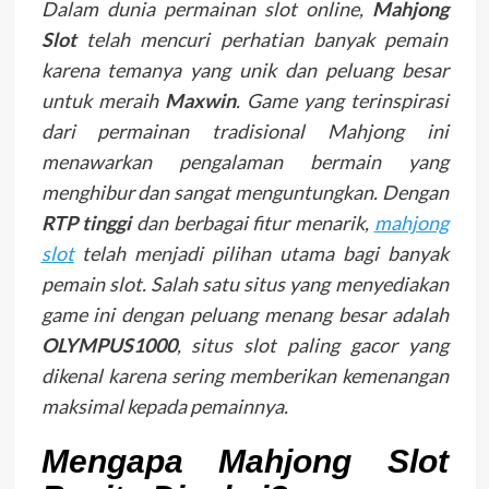
Dalam dunia permainan slot online,
Mahjong
Slot
telah mencuri perhatian banyak pemain
karena temanya yang unik dan peluang besar
untuk meraih
Maxwin
. Game yang terinspirasi
dari permainan tradisional Mahjong ini
menawarkan pengalaman bermain yang
menghibur dan sangat menguntungkan. Dengan
RTP tinggi
dan berbagai fitur menarik,
mahjong
slot
telah menjadi pilihan utama bagi banyak
pemain slot. Salah satu situs yang menyediakan
game ini dengan peluang menang besar adalah
OLYMPUS1000
, situs slot paling gacor yang
dikenal karena sering memberikan kemenangan
maksimal kepada pemainnya.
Mengapa Mahjong Slot