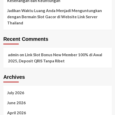
Kesenangan dan Keuntungan
Jadikan Waktu Luang Anda Menjadi Menguntungkan
dengan Bermain Slot Gacor di Website Link Server
Thailand
Recent Comments
admin
on
Link Slot Bonus New Member 100% di Awal
2025, Deposit QRIS Tanpa Ribet
Archives
July 2026
June 2026
April 2026