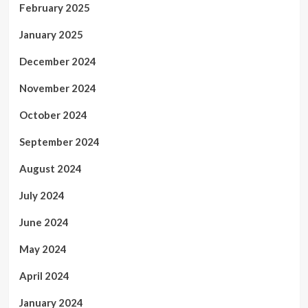
February 2025
January 2025
December 2024
November 2024
October 2024
September 2024
August 2024
July 2024
June 2024
May 2024
April 2024
January 2024