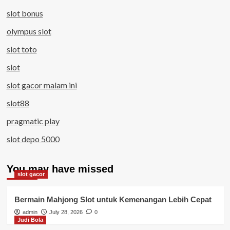
slot bonus
olympus slot
slot toto
slot
slot gacor malam ini
slot88
pragmatic play
slot depo 5000
You may have missed
slot gacor
Bermain Mahjong Slot untuk Kemenangan Lebih Cepat
admin
July 28, 2026
0
Judi Bola