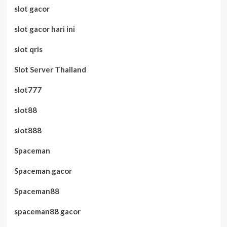
slot gacor
slot gacor hari ini
slot qris
Slot Server Thailand
slot777
slot88
slot888
Spaceman
Spaceman gacor
Spaceman88
spaceman88 gacor