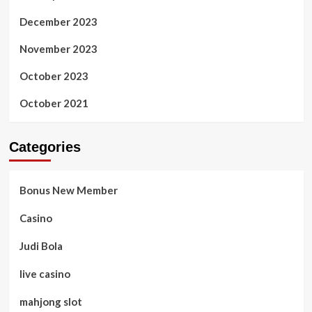
December 2023
November 2023
October 2023
October 2021
Categories
Bonus New Member
Casino
Judi Bola
live casino
mahjong slot