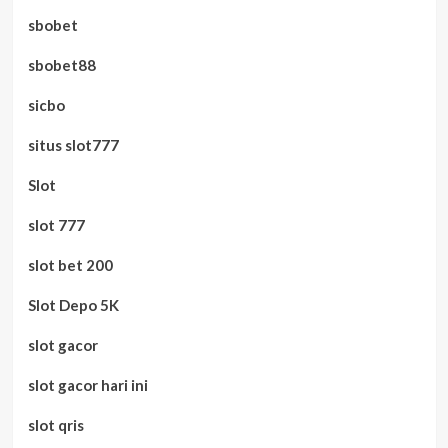
sbobet
sbobet88
sicbo
situs slot777
Slot
slot 777
slot bet 200
Slot Depo 5K
slot gacor
slot gacor hari ini
slot qris