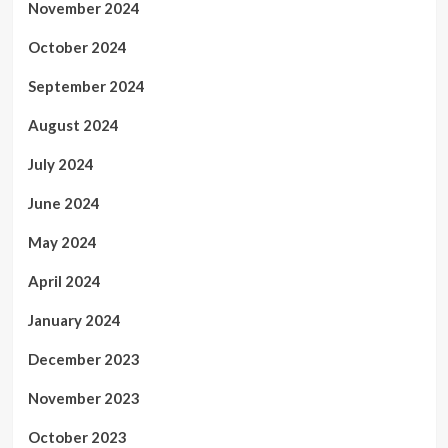
November 2024
October 2024
September 2024
August 2024
July 2024
June 2024
May 2024
April 2024
January 2024
December 2023
November 2023
October 2023