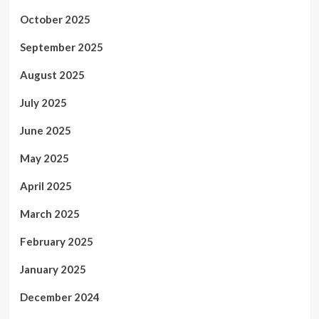
October 2025
September 2025
August 2025
July 2025
June 2025
May 2025
April 2025
March 2025
February 2025
January 2025
December 2024