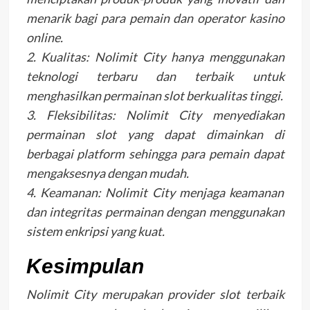
menarik bagi para pemain dan operator kasino
online.
2. Kualitas: Nolimit City hanya menggunakan
teknologi terbaru dan terbaik untuk
menghasilkan permainan slot berkualitas tinggi.
3. Fleksibilitas: Nolimit City menyediakan
permainan slot yang dapat dimainkan di
berbagai platform sehingga para pemain dapat
mengaksesnya dengan mudah.
4. Keamanan: Nolimit City menjaga keamanan
dan integritas permainan dengan menggunakan
sistem enkripsi yang kuat.
Kesimpulan
Nolimit City merupakan provider slot terbaik