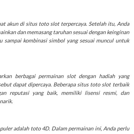
 akun di situs toto slot terpercaya. Setelah itu, Anda
mainkan dan memasang taruhan sesuai dengan keinginan
u sampai kombinasi simbol yang sesuai muncul untuk
rkan berbagai permainan slot dengan hadiah yang
but dapat dipercaya. Beberapa situs toto slot terbaik
n reputasi yang baik, memiliki lisensi resmi, dan
narik.
opuler adalah toto 4D. Dalam permainan ini, Anda perlu