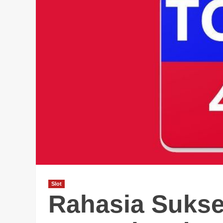
Slot
Rahasia Sukse