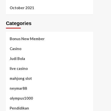
October 2021
Categories
Bonus New Member
Casino
Judi Bola
live casino
mahjong slot
neymar88
olympus1000
Pendidikan