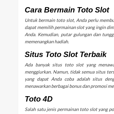
Cara Bermain Toto Slot
Untuk bermain toto slot, Anda perlu membuat
dapat memilih permainan slot yang ingin di
Anda. Kemudian, putar gulungan dan tungg
memenangkan hadiah.
Situs Toto Slot Terbaik
Ada banyak situs toto slot yang menawa
menggiurkan. Namun, tidak semua situs terse
yang dapat Anda coba adalah situs denga
menawarkan berbagai bonus dan promosi me
Toto 4D
Salah satu jenis permainan toto slot yang p