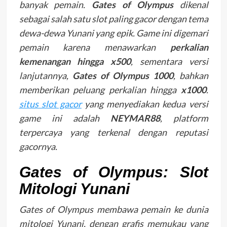
banyak pemain.
Gates of Olympus
dikenal
sebagai salah satu slot paling gacor dengan tema
dewa-dewa Yunani yang epik. Game ini digemari
pemain karena menawarkan
perkalian
kemenangan hingga x500
, sementara versi
lanjutannya,
Gates of Olympus 1000
, bahkan
memberikan peluang perkalian hingga
x1000
.
situs slot gacor
yang menyediakan kedua versi
game ini adalah
NEYMAR88
, platform
terpercaya yang terkenal dengan reputasi
gacornya.
Gates of Olympus: Slot
Mitologi Yunani
Gates of Olympus membawa pemain ke dunia
mitologi Yunani, dengan grafis memukau yang