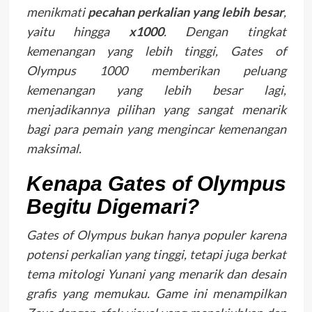
menikmati
pecahan perkalian yang lebih besar
,
yaitu hingga
x1000
. Dengan tingkat
kemenangan yang lebih tinggi, Gates of
Olympus 1000 memberikan peluang
kemenangan yang lebih besar lagi,
menjadikannya pilihan yang sangat menarik
bagi para pemain yang mengincar kemenangan
maksimal.
Kenapa Gates of Olympus
Begitu Digemari?
Gates of Olympus bukan hanya populer karena
potensi perkalian yang tinggi, tetapi juga berkat
tema mitologi Yunani yang menarik dan desain
grafis yang memukau. Game ini menampilkan