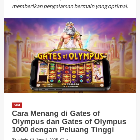
memberikan pengalaman bermain yang optimal.
Slot
Cara Menang di Gates of
Olympus dan Gates of Olympus
1000 dengan Peluang Tinggi
0
admin
June 4, 2025