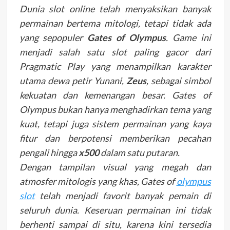
Dunia slot online telah menyaksikan banyak
permainan bertema mitologi, tetapi tidak ada
yang sepopuler
Gates of Olympus
. Game ini
menjadi salah satu slot paling gacor dari
Pragmatic Play yang menampilkan karakter
utama dewa petir Yunani,
Zeus
, sebagai simbol
kekuatan dan kemenangan besar. Gates of
Olympus bukan hanya menghadirkan tema yang
kuat, tetapi juga sistem permainan yang kaya
fitur dan berpotensi memberikan pecahan
pengali hingga
x500
dalam satu putaran.
Dengan tampilan visual yang megah dan
atmosfer mitologis yang khas, Gates of
olympus
slot
telah menjadi favorit banyak pemain di
seluruh dunia. Keseruan permainan ini tidak
berhenti sampai di situ, karena kini tersedia