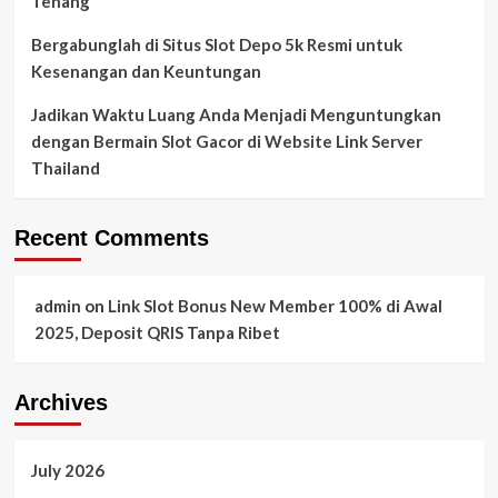
Tenang
Bergabunglah di Situs Slot Depo 5k Resmi untuk
Kesenangan dan Keuntungan
Jadikan Waktu Luang Anda Menjadi Menguntungkan
dengan Bermain Slot Gacor di Website Link Server
Thailand
Recent Comments
admin
on
Link Slot Bonus New Member 100% di Awal
2025, Deposit QRIS Tanpa Ribet
Archives
July 2026