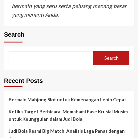
bermain yang seru serta peluang menang besar
yang menanti Anda.
Search
Search
Recent Posts
Bermain Mahjong Slot untuk Kemenangan Lebih Cepat
Ketika Target Berbicara: Memahami Fase Krusial Musim
untuk Keunggulan dalam Judi Bola
Judi Bola Resmi Big Match, Analisis Laga Panas dengan