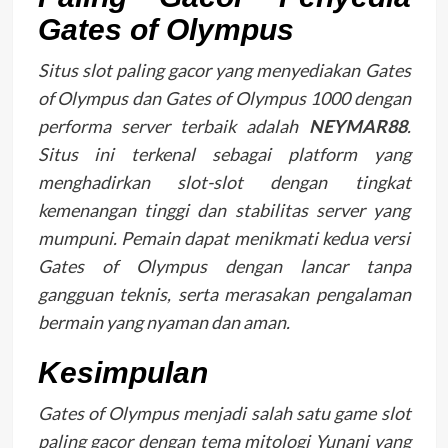
Gates of Olympus
Situs slot paling gacor yang menyediakan Gates
of Olympus dan Gates of Olympus 1000 dengan
performa server terbaik adalah
NEYMAR88
.
Situs ini terkenal sebagai platform yang
menghadirkan slot-slot dengan tingkat
kemenangan tinggi dan stabilitas server yang
mumpuni. Pemain dapat menikmati kedua versi
Gates of Olympus dengan lancar tanpa
gangguan teknis, serta merasakan pengalaman
bermain yang nyaman dan aman.
Kesimpulan
Gates of Olympus menjadi salah satu game slot
paling gacor dengan tema mitologi Yunani yang