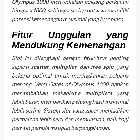
Olympus 1000
menyediakan peluang perkalian
hingga
x1000
, sehingga setiap putaran memiliki
potensi kemenangan maksimal yang luar biasa.
Fitur Unggulan yang
Mendukung Kemenangan
Slot ini dilengkapi dengan fitur-fitur penting
seperti
scatter, multiplier, dan free spin
, yang
bekerja optimal untuk meningkatkan peluang
menang. Versi Gates of Olympus 1000 bahkan
menambahkan mekanisme multipliers yang
lebih besar, memberikan peluang hasil maksimal
lebih sering. Sistem slot yang gacor menjadikan
permainan lebih seru dan memuaskan, baik bagi
pemain pemula maupun berpengalaman.