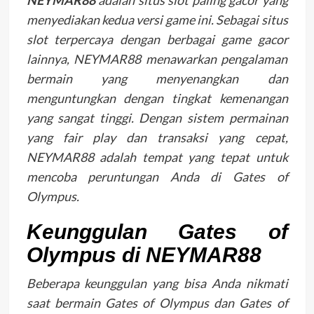
menyediakan kedua versi game ini. Sebagai situs
slot terpercaya dengan berbagai game gacor
lainnya, NEYMAR88 menawarkan pengalaman
bermain yang menyenangkan dan
menguntungkan dengan tingkat kemenangan
yang sangat tinggi. Dengan sistem permainan
yang fair play dan transaksi yang cepat,
NEYMAR88 adalah tempat yang tepat untuk
mencoba peruntungan Anda di Gates of
Olympus.
Keunggulan Gates of
Olympus di NEYMAR88
Beberapa keunggulan yang bisa Anda nikmati
saat bermain Gates of Olympus dan Gates of