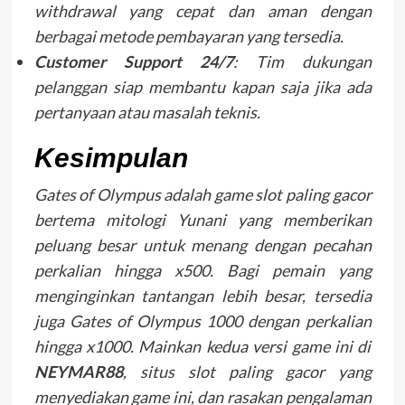
withdrawal yang cepat dan aman dengan
berbagai metode pembayaran yang tersedia.
Customer Support 24/7
: Tim dukungan
pelanggan siap membantu kapan saja jika ada
pertanyaan atau masalah teknis.
Kesimpulan
Gates of Olympus adalah game slot paling gacor
bertema mitologi Yunani yang memberikan
peluang besar untuk menang dengan pecahan
perkalian hingga x500. Bagi pemain yang
menginginkan tantangan lebih besar, tersedia
juga Gates of Olympus 1000 dengan perkalian
hingga x1000. Mainkan kedua versi game ini di
NEYMAR88
, situs slot paling gacor yang
menyediakan game ini, dan rasakan pengalaman