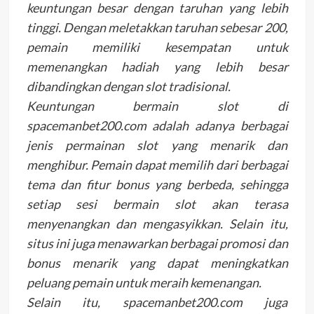
keuntungan besar dengan taruhan yang lebih
tinggi. Dengan meletakkan taruhan sebesar 200,
pemain memiliki kesempatan untuk
memenangkan hadiah yang lebih besar
dibandingkan dengan slot tradisional.
Keuntungan bermain slot di
spacemanbet200.com adalah adanya berbagai
jenis permainan slot yang menarik dan
menghibur. Pemain dapat memilih dari berbagai
tema dan fitur bonus yang berbeda, sehingga
setiap sesi bermain slot akan terasa
menyenangkan dan mengasyikkan. Selain itu,
situs ini juga menawarkan berbagai promosi dan
bonus menarik yang dapat meningkatkan
peluang pemain untuk meraih kemenangan.
Selain itu, spacemanbet200.com juga