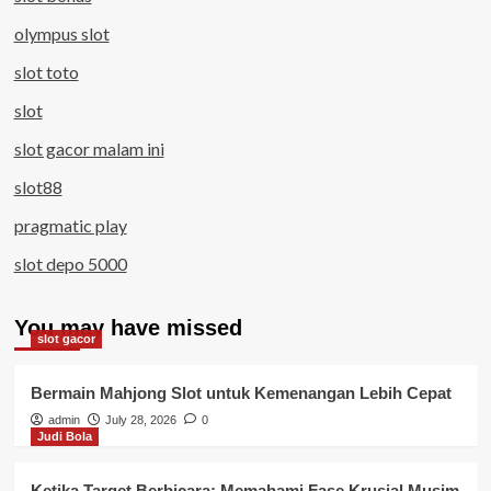
olympus slot
slot toto
slot
slot gacor malam ini
slot88
pragmatic play
slot depo 5000
You may have missed
slot gacor
Bermain Mahjong Slot untuk Kemenangan Lebih Cepat
admin
July 28, 2026
0
Judi Bola
Ketika Target Berbicara: Memahami Fase Krusial Musim