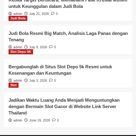
untuk Keunggulan dalam Judi Bola
admin
July 21, 2026
0
Judi Bola
Judi Bola Resmi Big Match, Analisis Laga Panas dengan
Tenang
admin
July 8, 2026
0
Slot Depo 5K
Bergabunglah di Situs Slot Depo 5k Resmi untuk
Kesenangan dan Keuntungan
admin
July 3, 2026
0
Slot
Jadikan Waktu Luang Anda Menjadi Menguntungkan
dengan Bermain Slot Gacor di Website Link Server
Thailand
admin
June 19, 2026
0