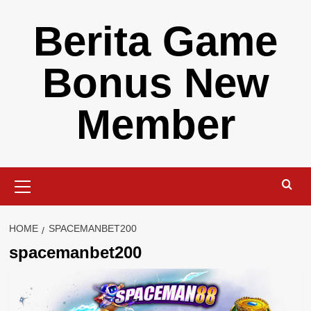
Skip
Berita Game
to
content
Bonus New
Member
Primary
Menu
HOME
SPACEMANBET200
spacemanbet200