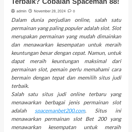
Terbaik? Cobalah Spaceman 88!
0
admin
November 28, 2024
Dalam dunia perjudian online, salah satu
permainan yang paling populer adalah slot. Slot
merupakan permainan yang mudah dimainkan
dan menawarkan kesempatan untuk meraih
keuntungan besar dengan cepat. Namun, untuk
dapat meraih keuntungan maksimal dari
permainan slot, pemain perlu memahami cara
bermain dengan tepat dan memilih situs judi
terbaik.
Salah satu situs judi online terbaru yang
menawarkan berbagai jenis permainan slot
adalah
spacemanbet200.com
. Situs ini
menawarkan permainan slot Bet 200 yang
menawarkan kesempatan untuk meraih