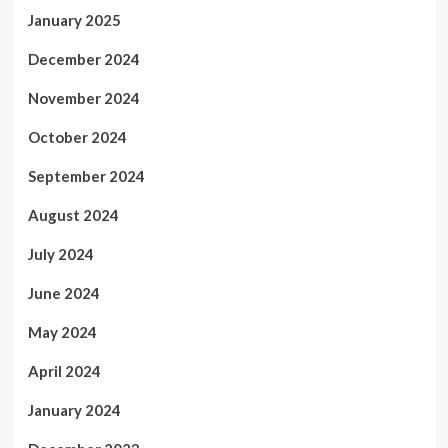
January 2025
December 2024
November 2024
October 2024
September 2024
August 2024
July 2024
June 2024
May 2024
April 2024
January 2024