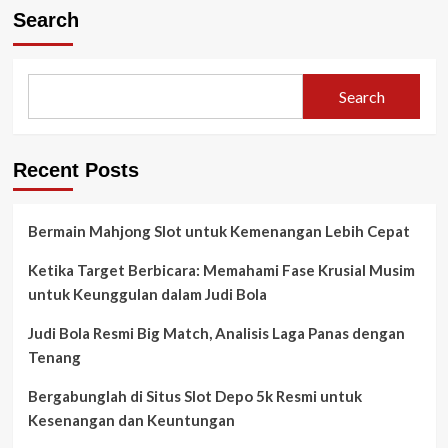
Search
Search
Recent Posts
Bermain Mahjong Slot untuk Kemenangan Lebih Cepat
Ketika Target Berbicara: Memahami Fase Krusial Musim
untuk Keunggulan dalam Judi Bola
Judi Bola Resmi Big Match, Analisis Laga Panas dengan
Tenang
Bergabunglah di Situs Slot Depo 5k Resmi untuk
Kesenangan dan Keuntungan