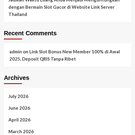
dengan Bermain Slot Gacor di Website Link Server
Thailand
Recent Comments
admin
on
Link Slot Bonus New Member 100% di Awal
2025, Deposit QRIS Tanpa Ribet
Archives
July 2026
June 2026
April 2026
March 2026