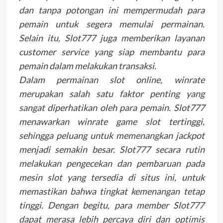
dan tanpa potongan ini mempermudah para
pemain untuk segera memulai permainan.
Selain itu, Slot777 juga memberikan layanan
customer service yang siap membantu para
pemain dalam melakukan transaksi.
Dalam permainan slot online, winrate
merupakan salah satu faktor penting yang
sangat diperhatikan oleh para pemain. Slot777
menawarkan winrate game slot tertinggi,
sehingga peluang untuk memenangkan jackpot
menjadi semakin besar. Slot777 secara rutin
melakukan pengecekan dan pembaruan pada
mesin slot yang tersedia di situs ini, untuk
memastikan bahwa tingkat kemenangan tetap
tinggi. Dengan begitu, para member Slot777
dapat merasa lebih percaya diri dan optimis