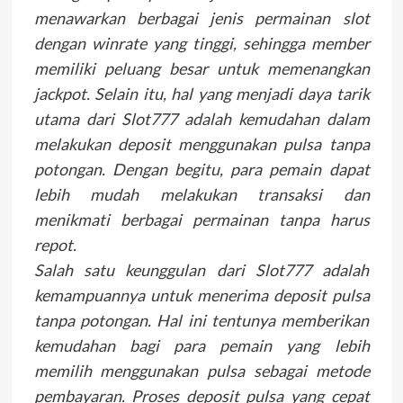
menawarkan berbagai jenis permainan slot
dengan winrate yang tinggi, sehingga member
memiliki peluang besar untuk memenangkan
jackpot. Selain itu, hal yang menjadi daya tarik
utama dari Slot777 adalah kemudahan dalam
melakukan deposit menggunakan pulsa tanpa
potongan. Dengan begitu, para pemain dapat
lebih mudah melakukan transaksi dan
menikmati berbagai permainan tanpa harus
repot.
Salah satu keunggulan dari Slot777 adalah
kemampuannya untuk menerima deposit pulsa
tanpa potongan. Hal ini tentunya memberikan
kemudahan bagi para pemain yang lebih
memilih menggunakan pulsa sebagai metode
pembayaran. Proses deposit pulsa yang cepat