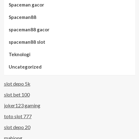
Spaceman gacor
Spaceman88
spaceman88 gacor
spaceman88 slot
Teknologi
Uncategorized
slot depo 5k
slot bet 100
joker123 gaming
toto slot 777
slot depo 20
mahjong