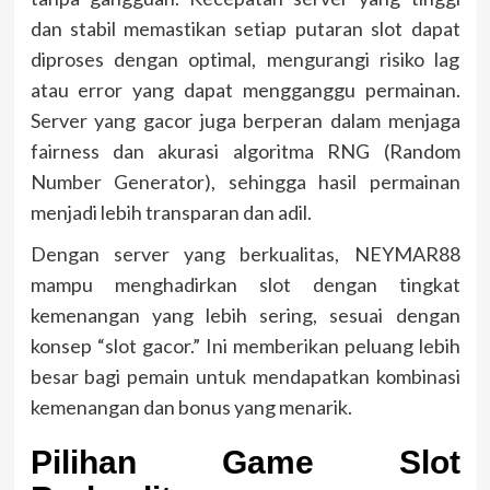
dan stabil memastikan setiap putaran slot dapat
diproses dengan optimal, mengurangi risiko lag
atau error yang dapat mengganggu permainan.
Server yang gacor juga berperan dalam menjaga
fairness dan akurasi algoritma RNG (Random
Number Generator), sehingga hasil permainan
menjadi lebih transparan dan adil.
Dengan server yang berkualitas, NEYMAR88
mampu menghadirkan slot dengan tingkat
kemenangan yang lebih sering, sesuai dengan
konsep “slot gacor.” Ini memberikan peluang lebih
besar bagi pemain untuk mendapatkan kombinasi
kemenangan dan bonus yang menarik.
Pilihan Game Slot