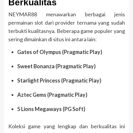
Berkualitas
NEYMAR88 menawarkan berbagai jenis
permainan slot dari provider ternama yang sudah
terbukti kualitasnya. Beberapa game populer yang
sering dimainkan di situs ini antara lain:
Gates of Olympus (Pragmatic Play)
Sweet Bonanza (Pragmatic Play)
Starlight Princess (Pragmatic Play)
Aztec Gems (Pragmatic Play)
5 Lions Megaways (PG Soft)
Koleksi game yang lengkap dan berkualitas ini