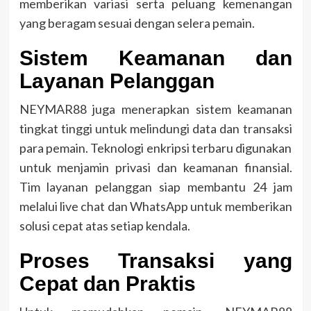
memberikan variasi serta peluang kemenangan
yang beragam sesuai dengan selera pemain.
Sistem Keamanan dan
Layanan Pelanggan
NEYMAR88 juga menerapkan sistem keamanan
tingkat tinggi untuk melindungi data dan transaksi
para pemain. Teknologi enkripsi terbaru digunakan
untuk menjamin privasi dan keamanan finansial.
Tim layanan pelanggan siap membantu 24 jam
melalui live chat dan WhatsApp untuk memberikan
solusi cepat atas setiap kendala.
Proses Transaksi yang
Cepat dan Praktis