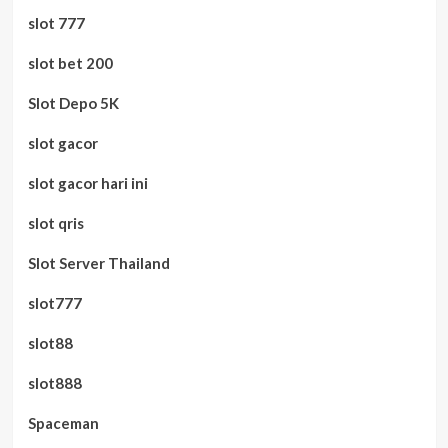
slot 777
slot bet 200
Slot Depo 5K
slot gacor
slot gacor hari ini
slot qris
Slot Server Thailand
slot777
slot88
slot888
Spaceman