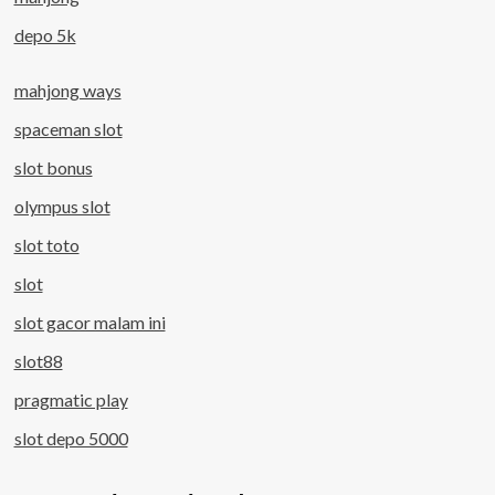
depo 5k
mahjong ways
spaceman slot
slot bonus
olympus slot
slot toto
slot
slot gacor malam ini
slot88
pragmatic play
slot depo 5000