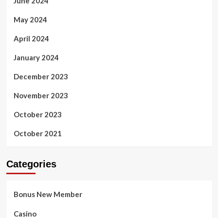
June 2024
May 2024
April 2024
January 2024
December 2023
November 2023
October 2023
October 2021
Categories
Bonus New Member
Casino