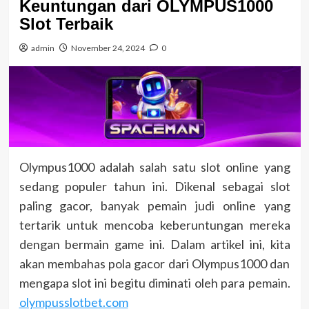
Keuntungan dari OLYMPUS1000
Slot Terbaik
admin
November 24, 2024
0
Olympus1000 adalah salah satu slot online yang
sedang populer tahun ini. Dikenal sebagai slot
paling gacor, banyak pemain judi online yang
tertarik untuk mencoba keberuntungan mereka
dengan bermain game ini. Dalam artikel ini, kita
akan membahas pola gacor dari Olympus1000 dan
mengapa slot ini begitu diminati oleh para pemain.
olympusslotbet.com