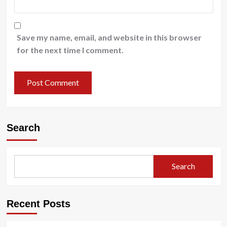
Save my name, email, and website in this browser
for the next time I comment.
Search
Search
Recent Posts