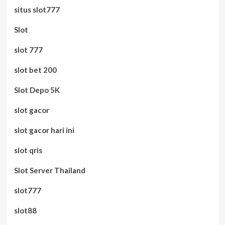
situs slot777
Slot
slot 777
slot bet 200
Slot Depo 5K
slot gacor
slot gacor hari ini
slot qris
Slot Server Thailand
slot777
slot88