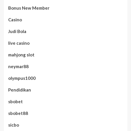
Bonus New Member
Casino
Judi Bola
live casino
mahjong slot
neymar88
olympus1000
Pendidikan
sbobet
sbobet88
sicbo