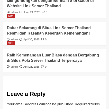
Menguntungkan dengan Bermain Slot Gacor di
Website Link Server Thailand
admin
June 19, 2026
0
Slot
Daftar Sekarang di Situs Link Server Thailand
Resmi dan Rasakan Keseruan Kemenangan!
admin
April 30, 2026
0
Slot
Raih Kemenangan Luar Biasa dengan Bergabung
di Situs Pola Server Thailand Terpercaya
admin
April 23, 2026
0
Leave a Reply
Your email address will not be published.
Required fields