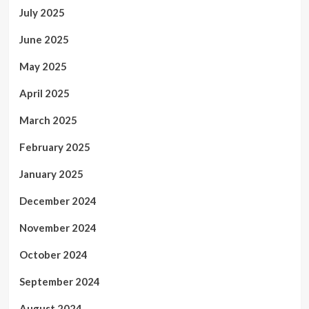
July 2025
June 2025
May 2025
April 2025
March 2025
February 2025
January 2025
December 2024
November 2024
October 2024
September 2024
August 2024