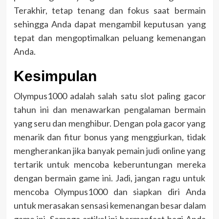
Terakhir, tetap tenang dan fokus saat bermain
sehingga Anda dapat mengambil keputusan yang
tepat dan mengoptimalkan peluang kemenangan
Anda.
Kesimpulan
Olympus1000 adalah salah satu slot paling gacor
tahun ini dan menawarkan pengalaman bermain
yang seru dan menghibur. Dengan pola gacor yang
menarik dan fitur bonus yang menggiurkan, tidak
mengherankan jika banyak pemain judi online yang
tertarik untuk mencoba keberuntungan mereka
dengan bermain game ini. Jadi, jangan ragu untuk
mencoba Olympus1000 dan siapkan diri Anda
untuk merasakan sensasi kemenangan besar dalam
game ini. Semoga artikel ini bermanfaat bagi Anda