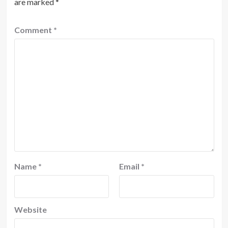
are marked
*
Comment
*
Name
*
Email
*
Website