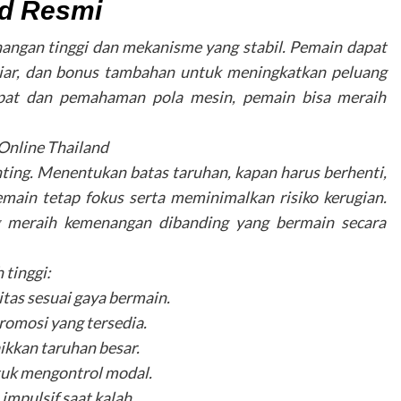
nd Resmi
nangan tinggi dan mekanisme yang stabil. Pemain dapat
 liar, dan bonus tambahan untuk meningkatkan peluang
pat dan pemahaman pola mesin, pemain bisa meraih
Online Thailand
ting. Menentukan batas taruhan, kapan harus berhenti,
ain tetap fokus serta meminimalkan risiko kerugian.
ng meraih kemenangan dibanding yang bermain secara
tinggi:
itas sesuai gaya bermain.
promosi yang tersedia.
kkan taruhan besar.
tuk mengontrol modal.
impulsif saat kalah.