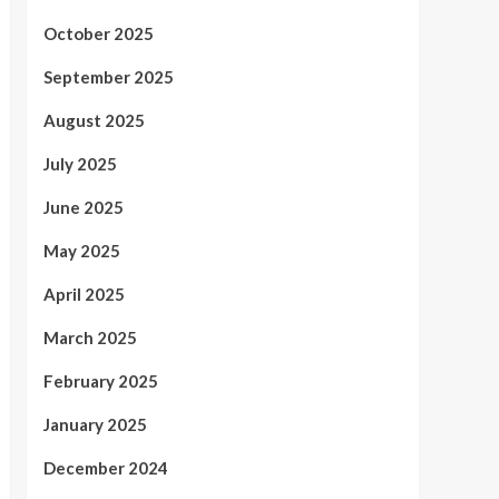
October 2025
September 2025
August 2025
July 2025
June 2025
May 2025
April 2025
March 2025
February 2025
January 2025
December 2024