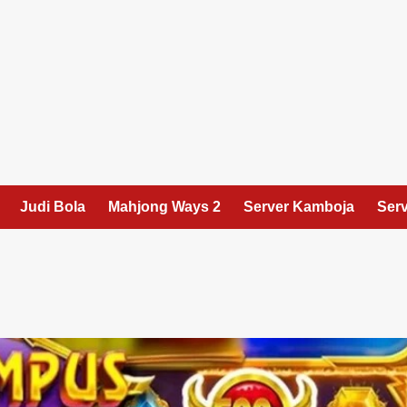
Judi Bola
Mahjong Ways 2
Server Kamboja
Serv