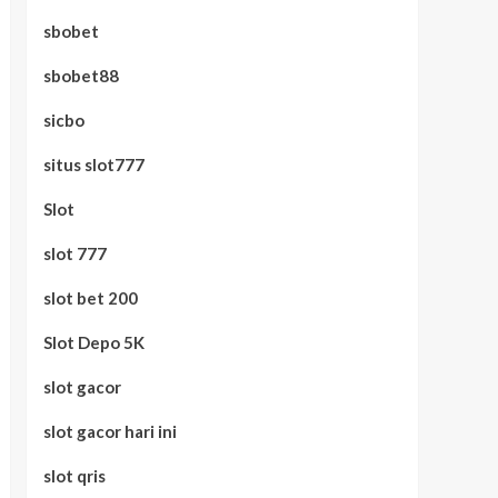
sbobet
sbobet88
sicbo
situs slot777
Slot
slot 777
slot bet 200
Slot Depo 5K
slot gacor
slot gacor hari ini
slot qris