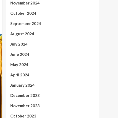
November 2024
October 2024
September 2024
August 2024
July 2024
June 2024
May 2024
April 2024
January 2024
December 2023
November 2023
October 2023