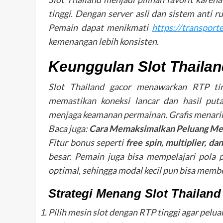
tinggi. Dengan server asli dan sistem anti ru
Pemain dapat menikmati
https://transport
kemenangan lebih konsisten.
Keunggulan Slot Thaila
Slot Thailand gacor menawarkan RTP ting
memastikan koneksi lancar dan hasil put
menjaga keamanan permainan. Grafis menarik
Baca juga:
Cara Memaksimalkan Peluang Men
Fitur bonus seperti
free spin, multiplier, d
besar. Pemain juga bisa mempelajari pola
optimal, sehingga modal kecil pun bisa membe
Strategi Menang Slot Thailand
Pilih mesin slot dengan RTP tinggi agar pelu