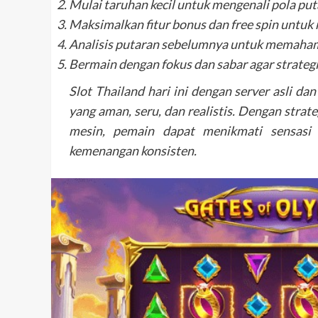
Mulai taruhan kecil untuk mengenali pola pu
Maksimalkan fitur bonus dan free spin untu
Analisis putaran sebelumnya untuk memaham
Bermain dengan fokus dan sabar agar strategi 
Slot Thailand hari ini dengan server asli 
yang aman, seru, dan realistis. Dengan stra
mesin, pemain dapat menikmati sensasi 
kemenangan konsisten.