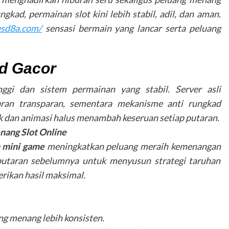
ngkad, permainan slot kini lebih stabil, adil, dan aman.
esd8a.com/
sensasi bermain yang lancar serta peluang
nd Gacor
gi dan sistem permainan yang stabil. Server asli
aran transparan, sementara mekanisme anti rungkad
 dan animasi halus menambah keseruan setiap putaran.
ang Slot Online
an mini game
meningkatkan peluang meraih kemenangan
 putaran sebelumnya untuk menyusun strategi taruhan
rikan hasil maksimal.
ang menang lebih konsisten.