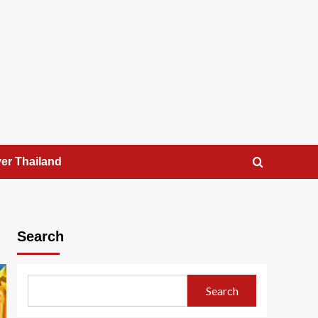
er Thailand
Search
Search