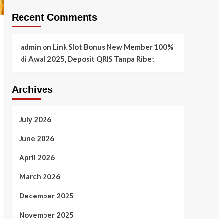
Recent Comments
admin
on
Link Slot Bonus New Member 100%
di Awal 2025, Deposit QRIS Tanpa Ribet
Archives
July 2026
June 2026
April 2026
March 2026
December 2025
November 2025