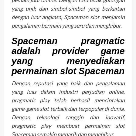
pemain judi online. Dengan tata letak gulungan
yang unik dan simbol-simbol yang berkaitan
dengan luar angkasa, Spaceman slot menjamin
pengalaman bermain yang seru dan menghibur.
Spaceman pragmatic
adalah provider game
yang menyediakan
permainan slot Spaceman
Dengan reputasi yang baik dan pengalaman
yang luas dalam industri perjudian online,
pragmatic play telah berhasil menciptakan
game-game slot terbaik dan terpopuler di dunia.
Dengan teknologi canggih dan inovatif,
pragmatic play membuat permainan slot
Spaceman semakin menarik dan menghibur.