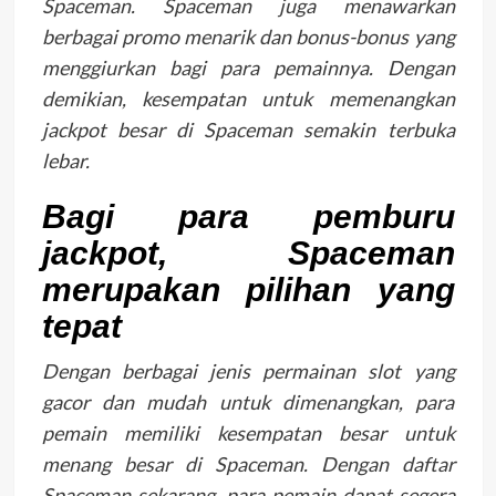
Spaceman. Spaceman juga menawarkan
berbagai promo menarik dan bonus-bonus yang
menggiurkan bagi para pemainnya. Dengan
demikian, kesempatan untuk memenangkan
jackpot besar di Spaceman semakin terbuka
lebar.
Bagi para pemburu
jackpot, Spaceman
merupakan pilihan yang
tepat
Dengan berbagai jenis permainan slot yang
gacor dan mudah untuk dimenangkan, para
pemain memiliki kesempatan besar untuk
menang besar di Spaceman. Dengan daftar
Spaceman sekarang, para pemain dapat segera