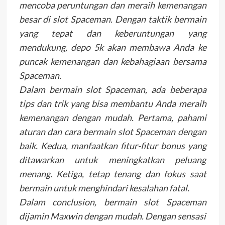
mencoba peruntungan dan meraih kemenangan
besar di slot Spaceman. Dengan taktik bermain
yang tepat dan keberuntungan yang
mendukung, depo 5k akan membawa Anda ke
puncak kemenangan dan kebahagiaan bersama
Spaceman.
Dalam bermain slot Spaceman, ada beberapa
tips dan trik yang bisa membantu Anda meraih
kemenangan dengan mudah. Pertama, pahami
aturan dan cara bermain slot Spaceman dengan
baik. Kedua, manfaatkan fitur-fitur bonus yang
ditawarkan untuk meningkatkan peluang
menang. Ketiga, tetap tenang dan fokus saat
bermain untuk menghindari kesalahan fatal.
Dalam conclusion, bermain slot Spaceman
dijamin Maxwin dengan mudah. Dengan sensasi