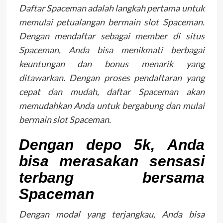
Daftar Spaceman adalah langkah pertama untuk
memulai petualangan bermain slot Spaceman.
Dengan mendaftar sebagai member di situs
Spaceman, Anda bisa menikmati berbagai
keuntungan dan bonus menarik yang
ditawarkan. Dengan proses pendaftaran yang
cepat dan mudah, daftar Spaceman akan
memudahkan Anda untuk bergabung dan mulai
bermain slot Spaceman.
Dengan depo 5k, Anda
bisa merasakan sensasi
terbang bersama
Spaceman
Dengan modal yang terjangkau, Anda bisa