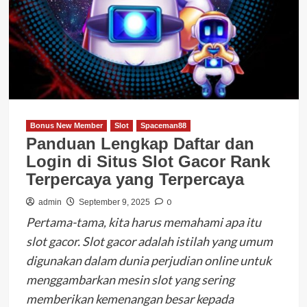
Bonus New Member
Slot
Spaceman88
Panduan Lengkap Daftar dan
Login di Situs Slot Gacor Rank
Terpercaya yang Terpercaya
0
admin
September 9, 2025
Pertama-tama, kita harus memahami apa itu
slot gacor. Slot gacor adalah istilah yang umum
digunakan dalam dunia perjudian online untuk
menggambarkan mesin slot yang sering
memberikan kemenangan besar kepada