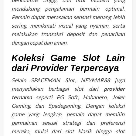
berkualitas tinggi, dan fitur modern yang
mendukung pengalaman bermain optimal.
Pemain dapat merasakan sensasi menang lebih
sering, menikmati visual yang nyaman, serta
melakukan transaksi deposit dan penarikan
dengan cepat dan aman.
Koleksi Game Slot Lain
dari Provider Terpercaya
Selain SPACEMAN Slot, NEYMAR88 juga
menyediakan berbagai slot dari
provider
ternama
seperti PG Soft, Habanero, Joker
Gaming, dan Spadegaming. Dengan koleksi
game yang lengkap, pemain dapat memilih
permainan sesuai strategi dan preferensi
mereka, mulai dari slot klasik hingga slot