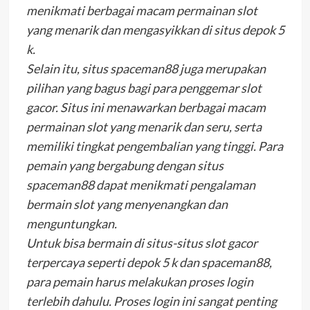
menikmati berbagai macam permainan slot
yang menarik dan mengasyikkan di situs depok 5
k.
Selain itu, situs spaceman88 juga merupakan
pilihan yang bagus bagi para penggemar slot
gacor. Situs ini menawarkan berbagai macam
permainan slot yang menarik dan seru, serta
memiliki tingkat pengembalian yang tinggi. Para
pemain yang bergabung dengan situs
spaceman88 dapat menikmati pengalaman
bermain slot yang menyenangkan dan
menguntungkan.
Untuk bisa bermain di situs-situs slot gacor
terpercaya seperti depok 5 k dan spaceman88,
para pemain harus melakukan proses login
terlebih dahulu. Proses login ini sangat penting