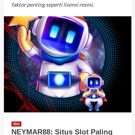
faktor penting seperti lisensi resmi,
Slot
NEYMAR88: Situs Slot Paling