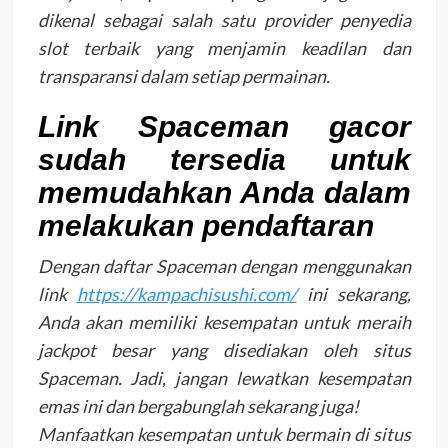
dikenal sebagai salah satu provider penyedia
slot terbaik yang menjamin keadilan dan
transparansi dalam setiap permainan.
Link Spaceman gacor
sudah tersedia untuk
memudahkan Anda dalam
melakukan pendaftaran
Dengan daftar Spaceman dengan menggunakan
link
https://kampachisushi.com/
ini sekarang,
Anda akan memiliki kesempatan untuk meraih
jackpot besar yang disediakan oleh situs
Spaceman. Jadi, jangan lewatkan kesempatan
emas ini dan bergabunglah sekarang juga!
Manfaatkan kesempatan untuk bermain di situs