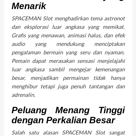
Menarik
SPACEMAN Slot menghadirkan tema astronot
dan eksplorasi luar angkasa yang memikat.
Grafis yang menawan, animasi halus, dan efek
audio yang mendukung menciptakan
pengalaman bermain yang seru dan nyaman.
Pemain dapat merasakan sensasi menjelajahi
luar angkasa sambil mengejar kemenangan
besar, menjadikan permainan tidak hanya
menghibur tetapi juga penuh tantangan dan
adrenalin.
Peluang Menang Tinggi
dengan Perkalian Besar
Salah satu alasan SPACEMAN Slot sangat