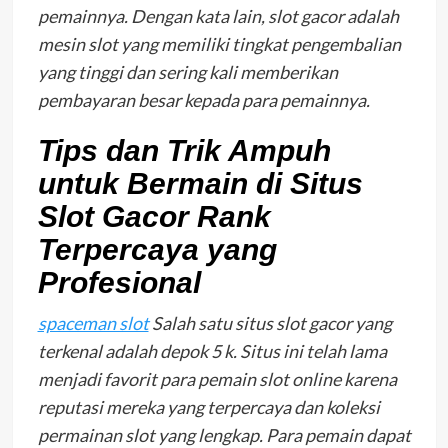
pemainnya. Dengan kata lain, slot gacor adalah
mesin slot yang memiliki tingkat pengembalian
yang tinggi dan sering kali memberikan
pembayaran besar kepada para pemainnya.
Tips dan Trik Ampuh
untuk Bermain di Situs
Slot Gacor Rank
Terpercaya yang
Profesional
spaceman slot
Salah satu situs slot gacor yang
terkenal adalah depok 5 k. Situs ini telah lama
menjadi favorit para pemain slot online karena
reputasi mereka yang terpercaya dan koleksi
permainan slot yang lengkap. Para pemain dapat