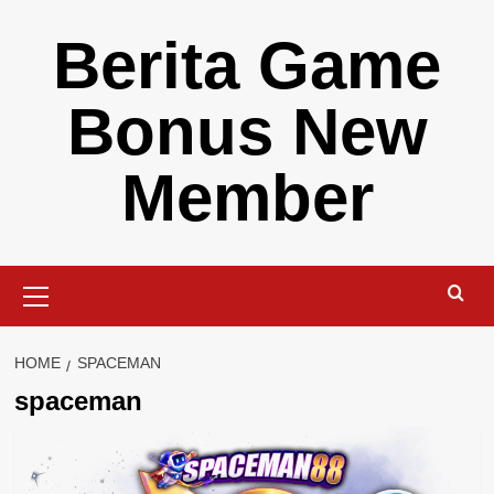
Skip
Berita Game
to
content
Bonus New
Member
Primary
Menu
HOME
SPACEMAN
spaceman